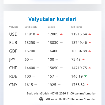
Valyutalar kurslari
Valyuta
Sotib olish
Sotish
MB kursi
USD
11910
12005
11915.64
EUR
13250
13830
13749.46
GBP
15700
16400
16034.88
JPY
60
100
75.48
CHF
14400
15050
14719.75
RUB
100
157
146.19
CNY
1615
1925
1765.52
Sotib olish/Sotish - 07.08.2026 11:00 dan ma’lumotlar
MB kursi - 07.08.2026 dan ma’lumotlar