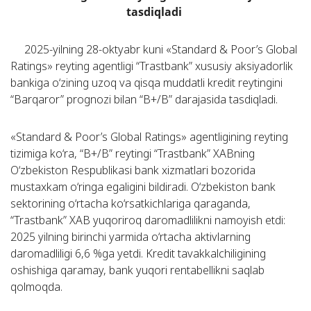
tasdiqladi
2025-yilning 28-oktyabr kuni «Standard & Poor’s Global
Ratings» reyting agentligi “Trastbank” xususiy aksiyadorlik
bankiga o‘zining uzoq va qisqa muddatli kredit reytingini
“Barqaror” prognozi bilan “В+/В” darajasida tasdiqladi.
«Standard & Poor’s Global Ratings» agentligining reyting
tizimiga ko‘ra, “В+/В” reytingi “Trastbank” XABning
O‘zbekiston Respublikasi bank xizmatlari bozorida
mustaxkam o‘ringa egaligini bildiradi. O‘zbekiston bank
sektorining o‘rtacha ko‘rsatkichlariga qaraganda,
“Trastbank” XAB yuqoriroq daromadlilikni namoyish etdi:
2025 yilning birinchi yarmida o‘rtacha aktivlarning
daromadliligi 6,6 %ga yetdi. Kredit tavakkalchiligining
oshishiga qaramay, bank yuqori rentabellikni saqlab
qolmoqda.