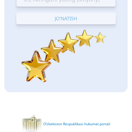
—
—
—
—
—
Terrible
Bad
OK
Good
Excellent
O‘zbekiston Respublikasi hukumat portali