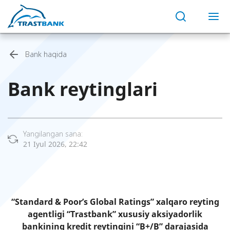
Bank haqida
Bank reytinglari
Yangilangan sana:
21 Iyul 2026, 22:42
“Standard & Poor’s Global Ratings” xalqaro reyting
agentligi “Trastbank” xususiy aksiyadorlik
bankining kredit reytingini “В+/В” darajasida