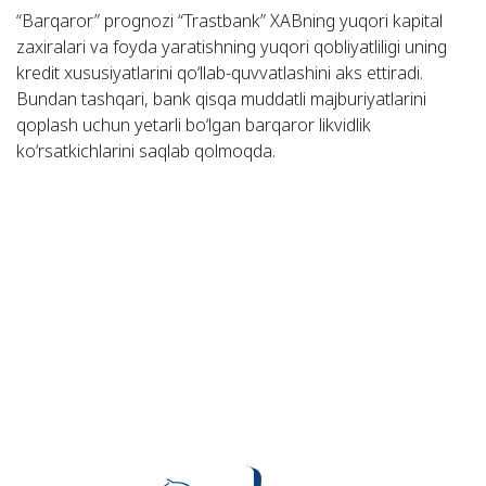
“Barqaror” prognozi “Trastbank” XABning yuqori kapital
zaxiralari va foyda yaratishning yuqori qobliyatliligi uning
kredit xususiyatlarini qo‘llab-quvvatlashini aks ettiradi.
Bundan tashqari, bank qisqa muddatli majburiyatlarini
qoplash uchun yetarli bo‘lgan barqaror likvidlik
ko‘rsatkichlarini saqlab qolmoqda.