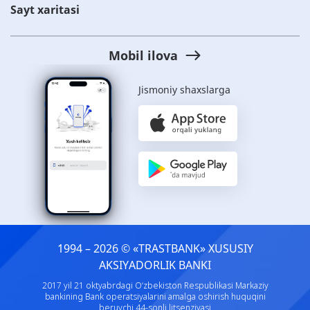
Sayt xaritasi
Mobil ilova
Jismoniy shaxslarga
1994 – 2026 © «TRASTBANK» ХUSUSIY
AKSIYADORLIK BANKI
2017 yil 21 oktyabrdagi O‘zbekiston Respublikasi Markaziy
bankining Bank operatsiyalarini amalga oshirish huquqini
beruvchi 44-sonli litsenziyasi