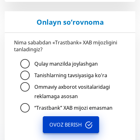
Onlayn so’rovnoma
Nima sababdan «Trastbank» XAB mijozligini
tanladingiz?
Qulay manzilda joylashgan
Tanishlarning tavsiyasiga ko'ra
Ommaviy axborot vositalaridagi
reklamaga asosan
“Trastbank” XAB mijozi emasman
OVOZ BERISH