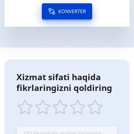
KONVERTER
Xizmat sifati haqida
fikrlaringizni qoldiring
1
2
3
4
5
star
stars
stars
stars
stars