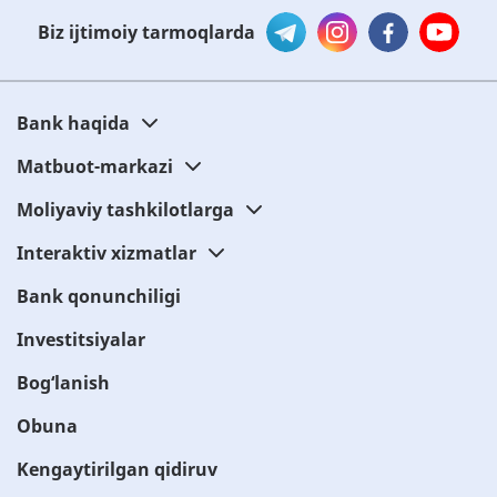
Biz ijtimoiy tarmoqlarda
Bank haqida
Matbuot-markazi
Moliyaviy tashkilotlarga
Interaktiv xizmatlar
Bank qonunchiligi
Investitsiyalar
Bog‘lanish
Obuna
Kengaytirilgan qidiruv