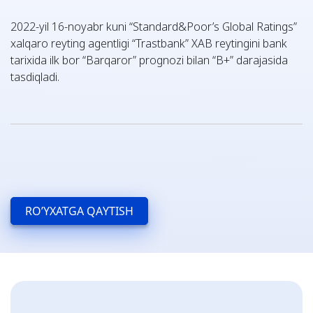
2022-yil 16-noyabr kuni “Standard&Poor’s Global Ratings”
xalqaro reyting agentligi “Trastbank” XAB reytingini bank
tarixida ilk bor “Barqaror” prognozi bilan “B+” darajasida
tasdiqladi.
RO’YXATGA QAYTISH