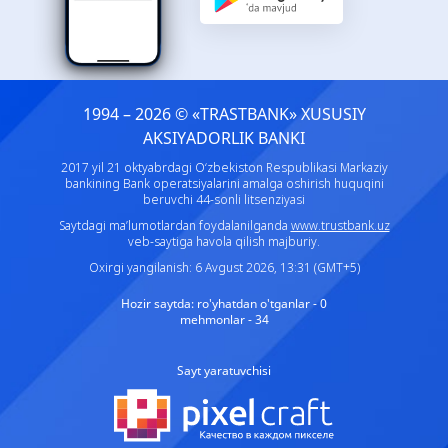
1994 – 2026 © «TRASTBANK» ХUSUSIY
AKSIYADORLIK BANKI
2017 yil 21 oktyabrdagi O‘zbekiston Respublikasi Markaziy
bankining Bank operatsiyalarini amalga oshirish huquqini
beruvchi 44-sonli litsenziyasi
Saytdagi ma’lumotlardan foydalanilganda
www.trustbank.uz
veb-saytiga havola qilish majburiy.
Oxirgi yangilanish: 6 Avgust 2026, 13:31 (GMT+5)
Hozir saytda:
ro'yhatdan o'tganlar - 0
mehmonlar - 34
Sayt yaratuvchisi