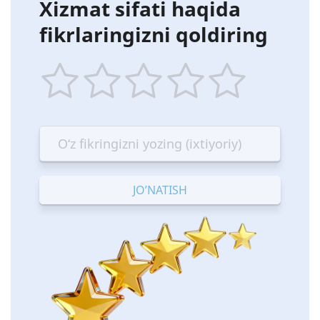
Xizmat sifati haqida
fikrlaringizni qoldiring
1
2
3
4
5
star
stars
stars
stars
stars
—
—
—
—
—
Terrible
Bad
OK
Good
Excellent