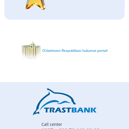
O‘zbekiston Respublikasi hukumat portali
Call center