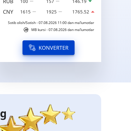
RUB
100
157
146.19
CNY
1615
1925
1765.52
Sotib olish/Sotish - 07.08.2026 11:00 dan ma’lumotlar
MB kursi - 07.08.2026 dan ma’lumotlar
KONVERTER
ng