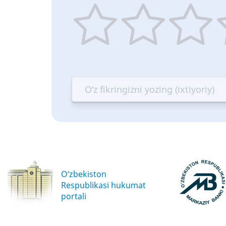
1
2
3
4
star
stars
stars
st
—
—
—
—
Terrible
Bad
OK
G
O‘zbekiston
Respublikasi hukumat
portali