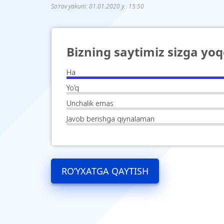
So’rov yakuni: 01.01.2020 y. 15:50
Bizning saytimiz sizga yo
Ha
Yo’q
Unchalik emas
Javob berishga qiynalaman
RO’YXATGA QAYTISH