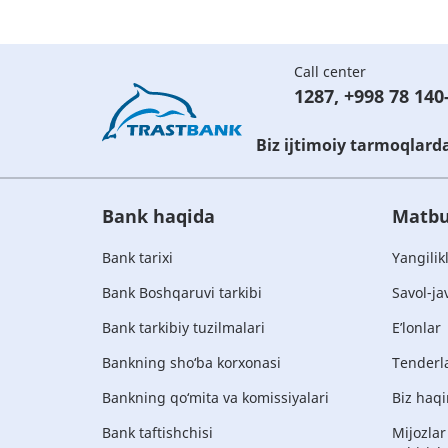
Call center
1287
,
+998 78 140
Biz ijtimoiy tarmoqlard
Bank haqida
Matbu
Bank tarixi
Yangilik
Bank Boshqaruvi tarkibi
Savol-ja
Bank tarkibiy tuzilmalari
E’lonlar
Bankning sho‘ba korxonasi
Tenderl
Bankning qo‘mita va komissiyalari
Biz haqi
Bank taftishchisi
Mijozlar