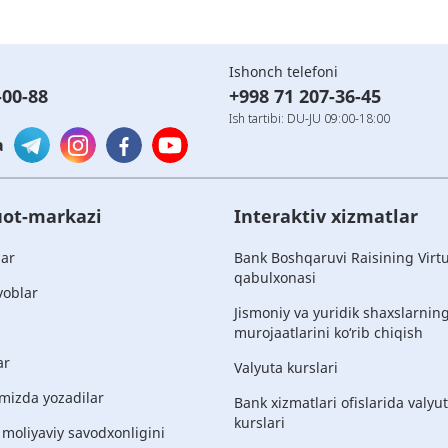
Ishonch telefoni
-00-88
+998 71 207-36-45
Ish tartibi: DU-JU 09:00-18:00
a
ot-markazi
Interaktiv xizmatlar
lar
Bank Boshqaruvi Raisining Virt
qabulxonasi
voblar
Jismoniy va yuridik shaxslarnin
murojaatlarini ko‘rib chiqish
ar
Valyuta kurslari
mizda yozadilar
Bank xizmatlari ofislarida valyu
kurslari
 moliyaviy savodxonligini