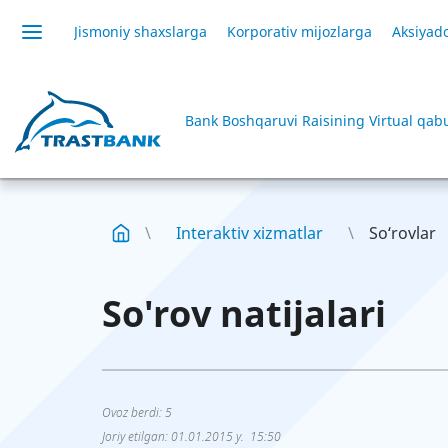
Jismoniy shaxslarga
Korporativ mijozlarga
Aksiyado
Bank Boshqaruvi Raisining Virtual qab
Interaktiv xizmatlar
So‘rovlar
So'rov natijalari
Ovoz berdi:
5
Joriy etilgan: 01.01.2015 y. 15:50