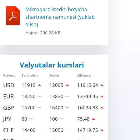
Mikroqarz krediti bo‘yicha
shartnoma namunasi (yuklab
olish)
Hajmi: 290.28 KB
Valyutalar kurslari
Valyuta
Sotib olish
Sotish
MB kursi
USD
11910
12005
11915.64
EUR
13250
13830
13749.46
GBP
15700
16400
16034.88
JPY
60
100
75.48
CHF
14400
15050
14719.75