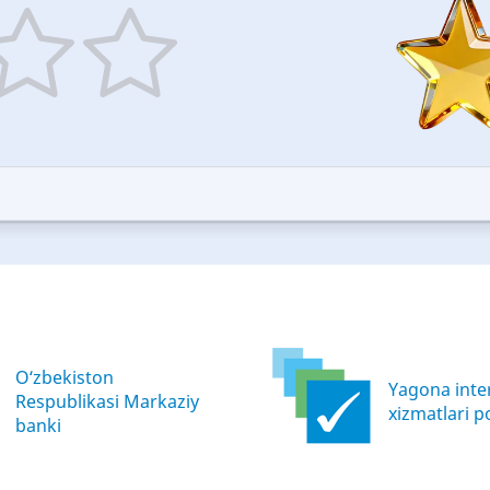
5
ars
stars
—
ood
Excellent
O‘zbekiston
Yagona inter
Respublikasi Markaziy
xizmatlari po
banki