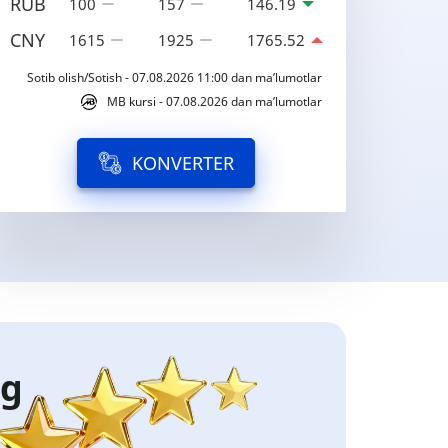
RUB
100
157
146.19
CNY
1615
1925
1765.52
Sotib olish/Sotish - 07.08.2026 11:00 dan ma’lumotlar
MB kursi - 07.08.2026 dan ma’lumotlar
KONVERTER
ng