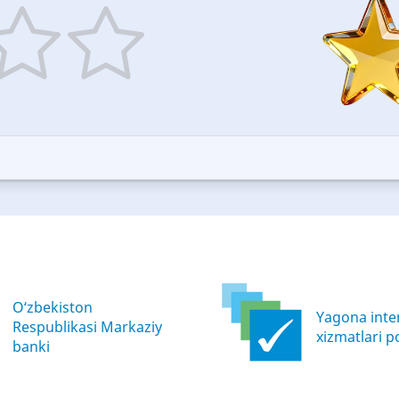
5
ars
stars
—
ood
Excellent
O‘zbekiston
Yagona inter
Respublikasi Markaziy
xizmatlari po
banki