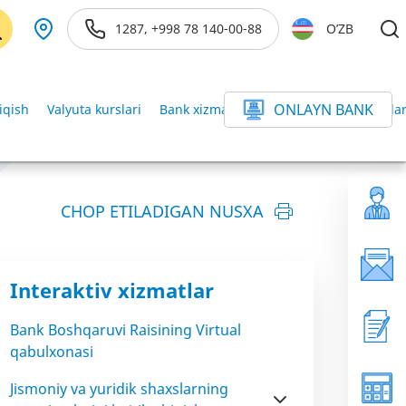
1287, +998 78 140-00-88
O’ZB
ONLAYN BANK
iqish
Valyuta kurslari
Bank xizmatlari ofislarida valyuta kurslar
CHOP ETILADIGAN NUSXA
Interaktiv xizmatlar
Bank Boshqaruvi Raisining Virtual
qabulxonasi
Jismoniy va yuridik shaxslarning