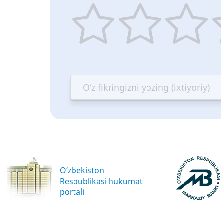
1
2
3
4
star
stars
stars
st
—
—
—
—
Terrible
Bad
OK
G
O‘zbekiston
Respublikasi hukumat
portali