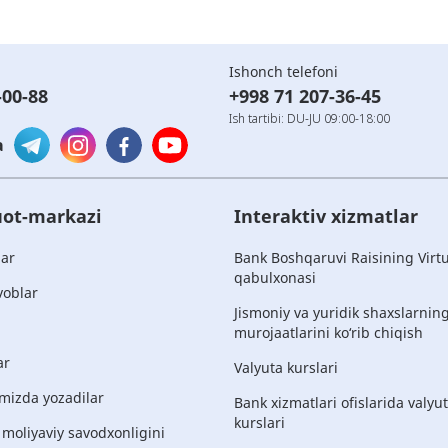
Ishonch telefoni
-00-88
+998 71 207-36-45
Ish tartibi: DU-JU 09:00-18:00
a
ot-markazi
Interaktiv xizmatlar
lar
Bank Boshqaruvi Raisining Virt
qabulxonasi
voblar
Jismoniy va yuridik shaxslarnin
murojaatlarini ko‘rib chiqish
ar
Valyuta kurslari
mizda yozadilar
Bank xizmatlari ofislarida valyu
kurslari
 moliyaviy savodxonligini