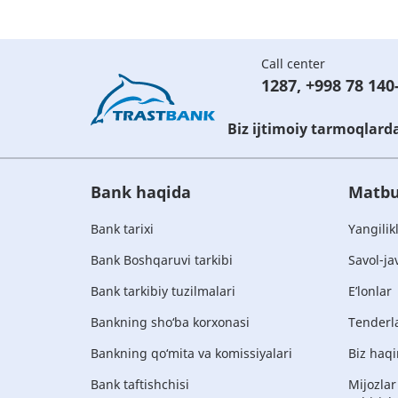
Call center
1287
,
+998 78 140
Biz ijtimoiy tarmoqlard
Bank haqida
Matbu
Bank tarixi
Yangilik
Bank Boshqaruvi tarkibi
Savol-ja
Bank tarkibiy tuzilmalari
E’lonlar
Bankning sho‘ba korxonasi
Tenderl
Bankning qo‘mita va komissiyalari
Biz haqi
Bank taftishchisi
Mijozlar