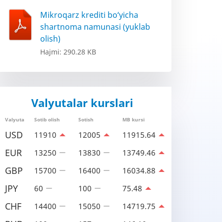
Mikroqarz krediti bo‘yicha
shartnoma namunasi (yuklab
olish)
Hajmi: 290.28 KB
Valyutalar kurslari
Valyuta
Sotib olish
Sotish
MB kursi
USD
11910
12005
11915.64
EUR
13250
13830
13749.46
GBP
15700
16400
16034.88
JPY
60
100
75.48
CHF
14400
15050
14719.75