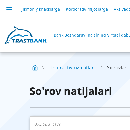
Jismoniy shaxslarga
Korporativ mijozlarga
Aksiyado
Bank Boshqaruvi Raisining Virtual qab
Interaktiv xizmatlar
So‘rovlar
So'rov natijalari
Ovoz berdi:
6139