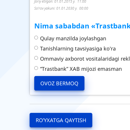
Joriy etilgan: 01.01.2015 y. 11:00
So’rov yakuni: 01.01.2030 y. 00:00
Nima sababdan «Trastbank» 
Qulay manzilda joylashgan
Tanishlarning tavsiyasiga ko'ra
Ommaviy axborot vositalaridagi re
“Trastbank” XAB mijozi emasman
RO’YXATGA QAYTISH