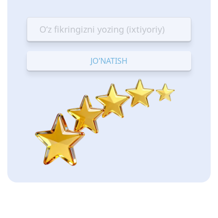
1
2
3
4
5
star
stars
stars
stars
stars
—
—
—
—
—
Terrible
Bad
OK
Good
Excellent