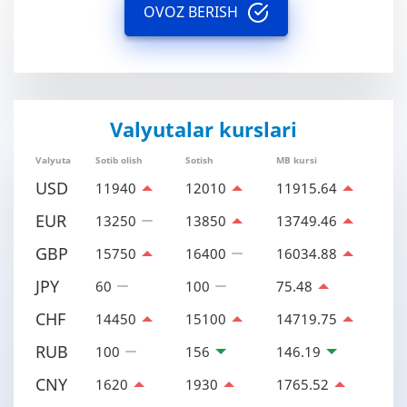
OVOZ BERISH
Valyutalar kurslari
Valyuta
Sotib olish
Sotish
MB kursi
USD
11940
12010
11915.64
EUR
13250
13850
13749.46
GBP
15750
16400
16034.88
JPY
60
100
75.48
CHF
14450
15100
14719.75
RUB
100
156
146.19
CNY
1620
1930
1765.52