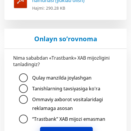
namunasi (yuklab olish)
Hajmi: 290.28 KB
Onlayn so’rovnoma
Nima sababdan «Trastbank» XAB mijozligini
tanladingiz?
Qulay manzilda joylashgan
Tanishlarning tavsiyasiga ko'ra
Ommaviy axborot vositalaridagi
reklamaga asosan
“Trastbank” XAB mijozi emasman