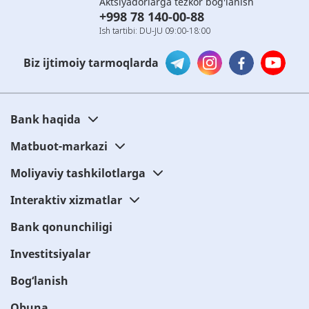
Aktsiyadorlarga tezkor bog'lanish
+998 78 140-00-88
Ish tartibi: DU-JU 09:00-18:00
Biz ijtimoiy tarmoqlarda
Bank haqida
Matbuot-markazi
Moliyaviy tashkilotlarga
Interaktiv xizmatlar
Bank qonunchiligi
Investitsiyalar
Bog‘lanish
Obuna