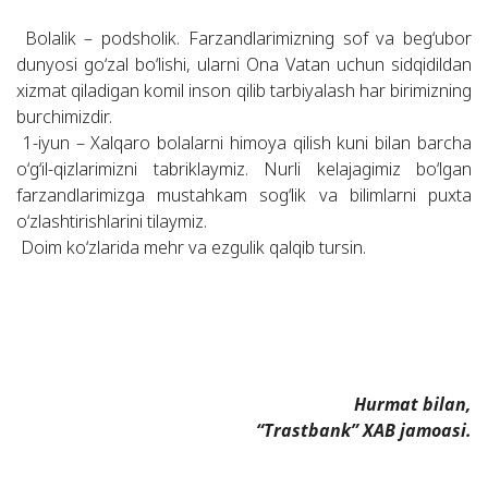
Bolalik – podsholik. Farzandlarimizning sof va beg‘ubor
dunyosi go‘zal bo‘lishi, ularni Ona Vatan uchun sidqidildan
xizmat qiladigan komil inson qilib tarbiyalash har birimizning
burchimizdir.
1-iyun – Xalqaro bolalarni himoya qilish kuni bilan barcha
o‘g‘il-qizlarimizni tabriklaymiz. Nurli kelajagimiz bo‘lgan
farzandlarimizga mustahkam sog‘lik va bilimlarni puxta
o‘zlashtirishlarini tilaymiz.
Doim ko‘zlarida mehr va ezgulik qalqib tursin.
Hurmat bilan,
“Trastbank” XAB jamoasi.