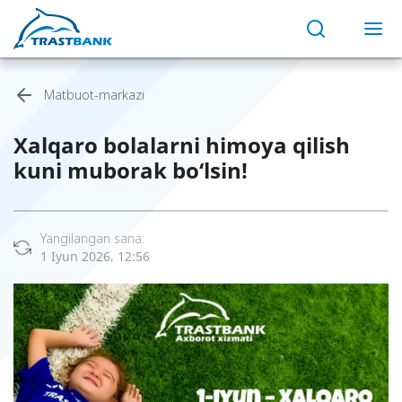
Matbuot-markazi
Xalqaro bolalarni himoya qilish
kuni muborak bo‘lsin!
Yangilangan sana:
1 Iyun 2026, 12:56