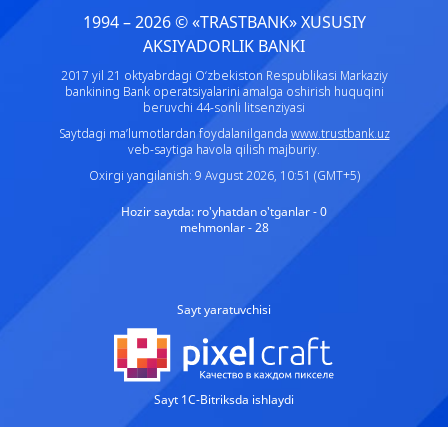
1994 – 2026 © «TRASTBANK» ХUSUSIY
AKSIYADORLIK BANKI
2017 yil 21 oktyabrdagi O‘zbekiston Respublikasi Markaziy
bankining Bank operatsiyalarini amalga oshirish huquqini
beruvchi 44-sonli litsenziyasi
Saytdagi ma’lumotlardan foydalanilganda
www.trustbank.uz
veb-saytiga havola qilish majburiy.
Oxirgi yangilanish: 9 Avgust 2026, 10:51 (GMT+5)
Hozir saytda:
ro'yhatdan o'tganlar - 0
mehmonlar - 28
Sayt yaratuvchisi
Sayt 1C-Bitriksda ishlaydi