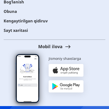
Bog‘lanish
Obuna
Kengaytirilgan qidiruv
Sayt xaritasi
Mobil ilova
Jismoniy shaxslarga