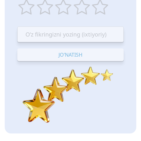
1
2
3
4
5
star
stars
stars
stars
stars
—
—
—
—
—
Terrible
Bad
OK
Good
Excellent