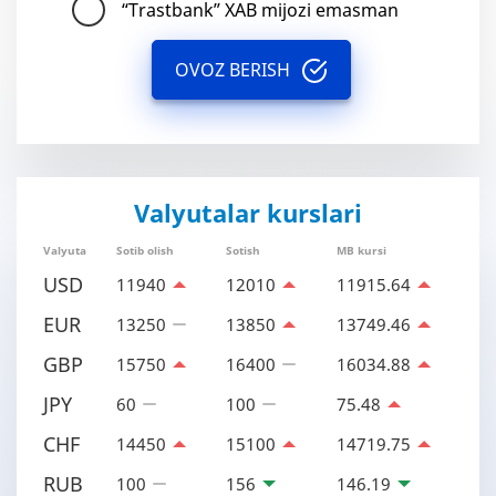
“Trastbank” XAB mijozi emasman
OVOZ BERISH
Valyutalar kurslari
Valyuta
Sotib olish
Sotish
MB kursi
USD
11940
12010
11915.64
EUR
13250
13850
13749.46
GBP
15750
16400
16034.88
JPY
60
100
75.48
CHF
14450
15100
14719.75
RUB
100
156
146.19