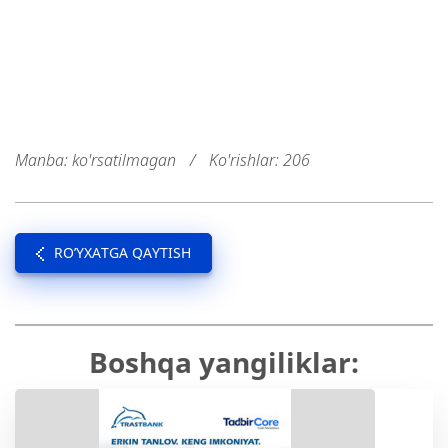
Manba: ko'rsatilmagan
/
Ko'rishlar: 206
RO’YXATGA QAYTISH
Boshqa yangiliklar: