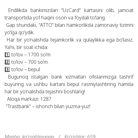
Endilikda bankimizdan “UzCard” kartasini olib, jamoat
transportida yo‘l haqini oson va foydali to‘lang.
Gap shundaki, “ATTO” bilan hamkorlikda zamonaviy tizimni
yo‘lga qo‘ydik.
Har bir yo‘nalishda tejamkorlik va qulaylikka ega bo‘lasiz.
Ya’ni, bir soat ichida:
1️⃣ to‘lov – 1700 so‘m
2️⃣ to‘lov – 700 so‘m
3️⃣ to‘lov – bepul
Bugunoq istalgan bank xizmatlari ofislarimizga tashrif
buyuring va ushbu kartani bepul rasmiylashtiring hamda
har bir yo‘nalishda tejashni boshlang!
Aloqa markazi: 1287
“Trastbank” – ishonch bilan yuzma-yuz!
Manba: ko'rsatilmagan
/
Ko'rishlar: 659