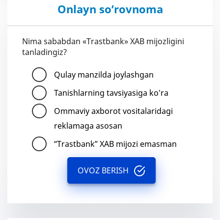
Onlayn so’rovnoma
Nima sababdan «Trastbank» XAB mijozligini
tanladingiz?
Qulay manzilda joylashgan
Tanishlarning tavsiyasiga ko'ra
Ommaviy axborot vositalaridagi
reklamaga asosan
“Trastbank” XAB mijozi emasman
OVOZ BERISH