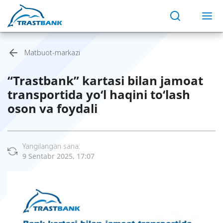
Matbuot-markazi
“Trastbank” kartasi bilan jamoat
transportida yo‘l haqini to‘lash
oson va foydali
Yangilangan sana:
9 Sentabr 2025, 17:07