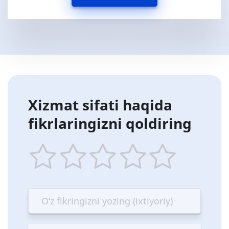
Xizmat sifati haqida
fikrlaringizni qoldiring
1
2
3
4
5
star
stars
stars
stars
stars
—
—
—
—
—
Terrible
Bad
OK
Good
Excellent