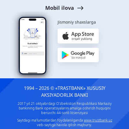
Mobil ilova
Jismoniy shaxslarga
1994 – 2026 © «TRASTBANK» ХUSUSIY
AKSIYADORLIK BANKI
2017 yil 21 oktyabrdagi O‘zbekiston Respublikasi Markaziy
bankining Bank operatsiyalarini amalga oshirish huquqini
beruvchi 44-sonli litsenziyasi
Saytdagi ma’lumotlardan foydalanilganda
www.trustbank.uz
veb-saytiga havola qilish majburiy.