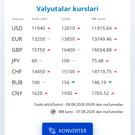
Valyutalar kurslari
Valyuta
Sotib olish
Sotish
MB kursi
USD
11940
12010
11915.64
EUR
13250
13850
13749.46
GBP
15750
16400
16034.88
JPY
60
100
75.48
CHF
14450
15100
14719.75
RUB
100
156
146.19
CNY
1620
1930
1765.52
Sotib olish/Sotish - 08.08.2026 09:00 dan ma’lumotlar
MB kursi - 07.08.2026 dan ma’lumotlar
KONVERTER