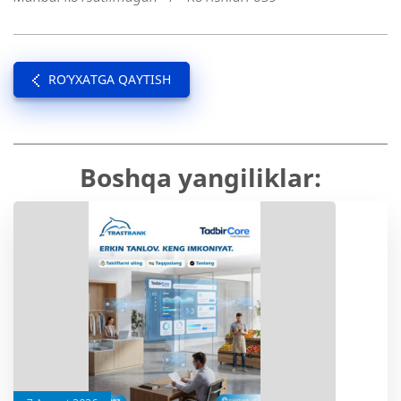
RO’YXATGA QAYTISH
Boshqa yangiliklar: