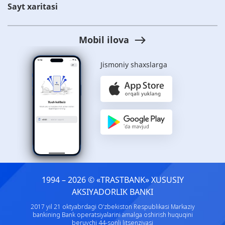
Sayt xaritasi
Mobil ilova
Jismoniy shaxslarga
1994 – 2026 © «TRASTBANK» ХUSUSIY
AKSIYADORLIK BANKI
2017 yil 21 oktyabrdagi O‘zbekiston Respublikasi Markaziy
bankining Bank operatsiyalarini amalga oshirish huquqini
beruvchi 44-sonli litsenziyasi