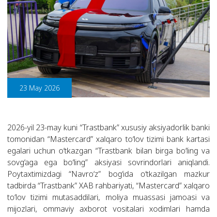
23 May 2026
2026-yil 23-may kuni “Trastbank” xususiy aksiyadorlik banki
tomonidan “Mastercard” xalqaro to‘lov tizimi bank kartasi
egalari uchun o‘tkazgan “Trastbank bilan birga bo‘ling va
sovg‘aga ega bo‘ling” aksiyasi sovrindorlari aniqlandi.
Poytaxtimizdagi “Navro‘z” bog‘ida o‘tkazilgan mazkur
tadbirda “Trastbank” XAB rahbariyati, “Mastercard” xalqaro
to‘lov tizimi mutasaddilari, moliya muassasi jamoasi va
mijozlari, ommaviy axborot vositalari xodimlari hamda