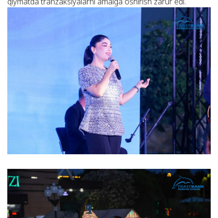
qiymatda tranzaksiyalarni amalga oshirish zarur edi.