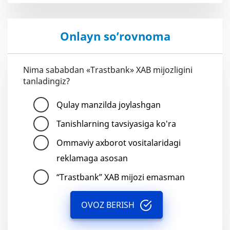
Onlayn so’rovnoma
Nima sababdan «Trastbank» XAB mijozligini
tanladingiz?
Qulay manzilda joylashgan
Tanishlarning tavsiyasiga ko'ra
Ommaviy axborot vositalaridagi
reklamaga asosan
“Trastbank” XAB mijozi emasman
OVOZ BERISH