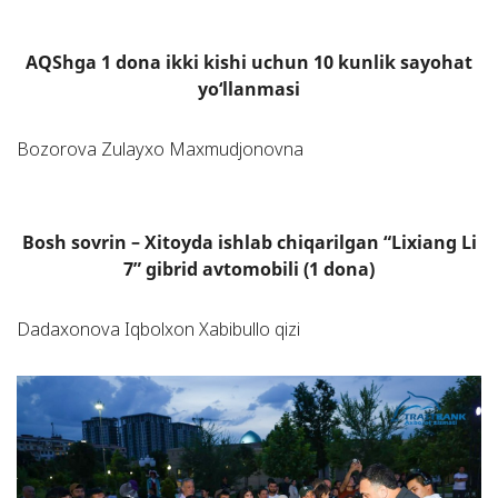
AQShga 1 dona ikki kishi uchun 10 kunlik sayohat
yo‘llanmasi
Bozorova Zulayxo Maxmudjonovna
Bosh sovrin – Xitoyda ishlab chiqarilgan “Lixiang Li
7” gibrid avtomobili (1 dona)
Dadaxonova Iqbolxon Xabibullo qizi