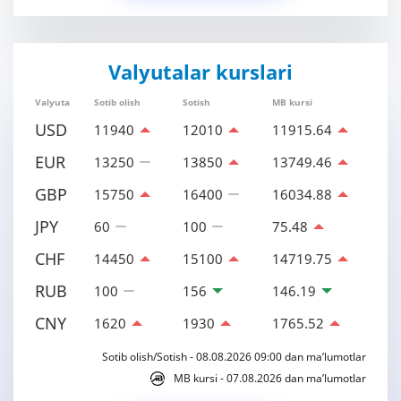
Valyutalar kurslari
Valyuta
Sotib olish
Sotish
MB kursi
USD
11940
12010
11915.64
EUR
13250
13850
13749.46
GBP
15750
16400
16034.88
JPY
60
100
75.48
CHF
14450
15100
14719.75
RUB
100
156
146.19
CNY
1620
1930
1765.52
Sotib olish/Sotish - 08.08.2026 09:00 dan ma’lumotlar
MB kursi - 07.08.2026 dan ma’lumotlar