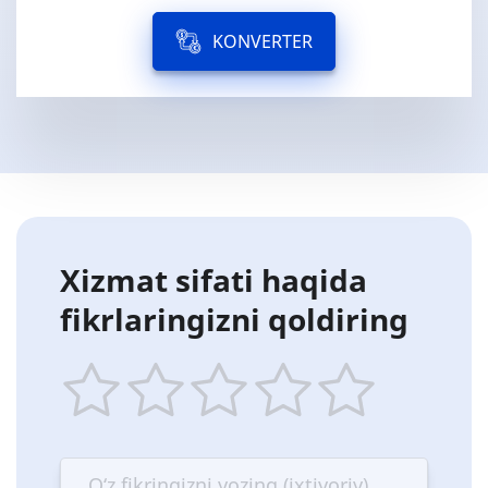
KONVERTER
Xizmat sifati haqida
fikrlaringizni qoldiring
1
2
3
4
5
star
stars
stars
stars
stars