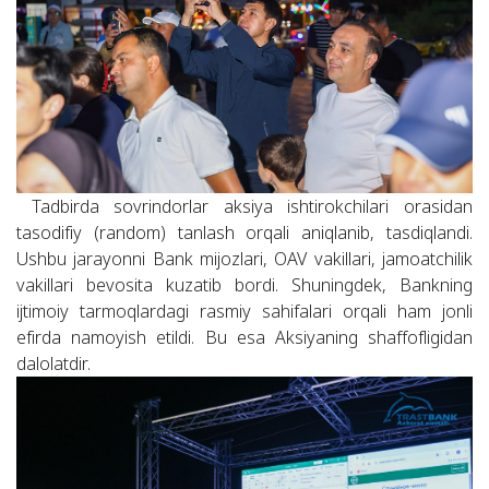
Tadbirda sovrindorlar aksiya ishtirokchilari orasidan
tasodifiy (random) tanlash orqali aniqlanib, tasdiqlandi.
Ushbu jarayonni Bank mijozlari, OAV vakillari, jamoatchilik
vakillari bevosita kuzatib bordi. Shuningdek, Bankning
ijtimoiy tarmoqlardagi rasmiy sahifalari orqali ham jonli
efirda namoyish etildi. Bu esa Aksiyaning shaffofligidan
dalolatdir.