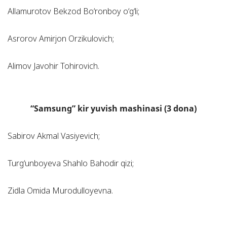
Allamurotov Bekzod Bo‘ronboy o‘g‘li;
Asrorov Amirjon Orzikulovich;
Alimov Javohir Tohirovich.
“Samsung” kir yuvish mashinasi (3 dona)
Sabirov Akmal Vasiyevich;
Turg‘unboyeva Shahlo Bahodir qizi;
Zidla Omida Murodulloyevna.