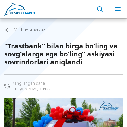
Matbuot-markazi
“Trastbank” bilan birga bo‘ling va
sovg‘alarga ega bo‘ling” askiyasi
sovrindorlari aniqlandi
Yangilangan sana:
10 Iyun 2026, 19:06