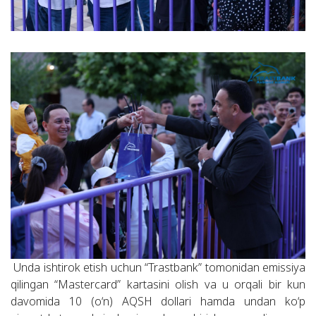
Unda ishtirok etish uchun “Trastbank” tomonidan emissiya
qilingan “Mastercard” kartasini olish va u orqali bir kun
davomida 10 (o‘n) AQSH dollari hamda undan ko‘p