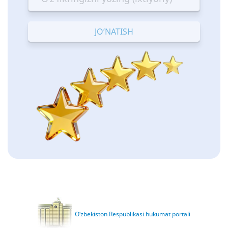
—
—
—
—
—
Terrible
Bad
OK
Good
Excellent
O‘zbekiston Respublikasi hukumat portali