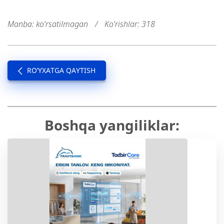
Manba: ko'rsatilmagan
/
Ko'rishlar: 318
RO’YXATGA QAYTISH
Boshqa yangiliklar: