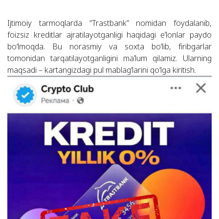
Ijtimoiy tarmoqlarda “Trastbank” nomidan foydalanib,
foizsiz kreditlar ajratilayotganligi haqidagi e’lonlar paydo
bo‘lmoqda. Bu norasmiy va soxta bo‘lib, firibgarlar
tomonidan tarqatilayotganligini ma’lum qilamiz. Ularning
maqsadi – kartangizdagi pul mablag‘larini qo‘lga kiritish.