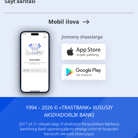
Sayt xaritasi
Mobil ilova
Jismoniy shaxslarga
1994 – 2026 © «TRASTBANK» ХUSUSIY
AKSIYADORLIK BANKI
2017 yil 21 oktyabrdagi O‘zbekiston Respublikasi Markaziy
bankining Bank operatsiyalarini amalga oshirish huquqini
beruvchi 44-sonli litsenziyasi