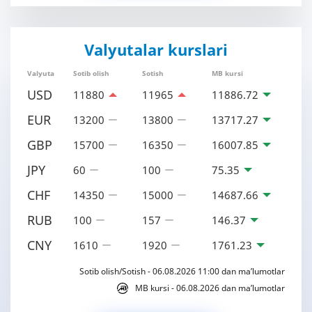
Valyutalar kurslari
Valyuta
Sotib olish
Sotish
MB kursi
USD
11880
11965
11886.72
EUR
13200
13800
13717.27
GBP
15700
16350
16007.85
JPY
60
100
75.35
CHF
14350
15000
14687.66
RUB
100
157
146.37
CNY
1610
1920
1761.23
Sotib olish/Sotish - 06.08.2026 11:00 dan ma’lumotlar
MB kursi - 06.08.2026 dan ma’lumotlar