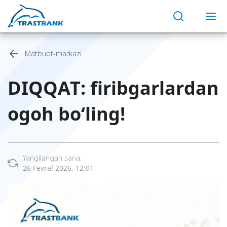
Matbuot-markazi
DIQQAT: firibgarlardan
ogoh bo‘ling!
Yangilangan sana:
26 Fevral 2026, 12:01