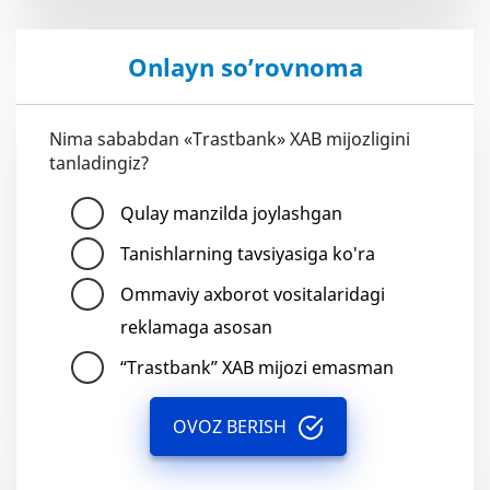
Onlayn so’rovnoma
Nima sababdan «Trastbank» XAB mijozligini
tanladingiz?
Qulay manzilda joylashgan
Tanishlarning tavsiyasiga ko'ra
Ommaviy axborot vositalaridagi
reklamaga asosan
“Trastbank” XAB mijozi emasman
OVOZ BERISH