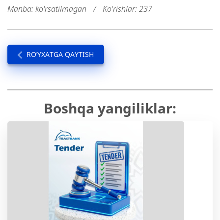
Manba: ko'rsatilmagan
/
Ko'rishlar: 237
RO’YXATGA QAYTISH
Boshqa yangiliklar: