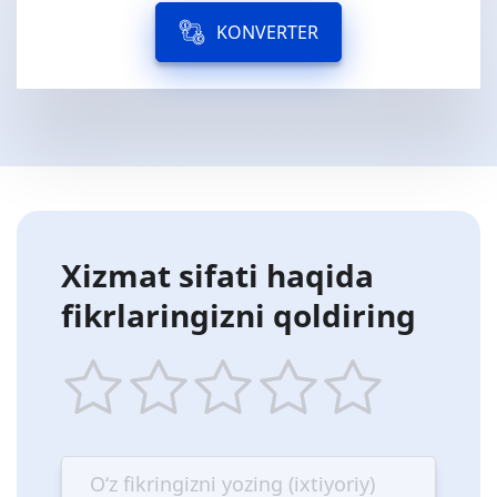
KONVERTER
Xizmat sifati haqida
fikrlaringizni qoldiring
1
2
3
4
5
star
stars
stars
stars
stars
—
—
—
—
—