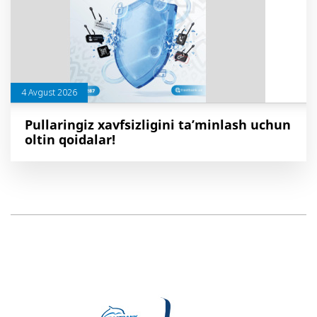
4 Avgust 2026
Pullaringiz xavfsizligini ta’minlash uchun
oltin qoidalar!