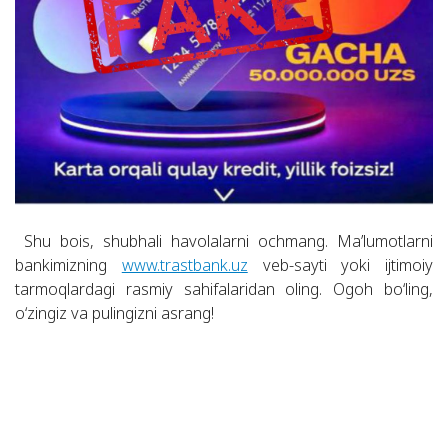
Shu bois, shubhali havolalarni ochmang. Ma’lumotlarni
bankimizning
www.trastbank.uz
veb-sayti yoki ijtimoiy
tarmoqlardagi rasmiy sahifalaridan oling. Ogoh bo‘ling,
o‘zingiz va pulingizni asrang!