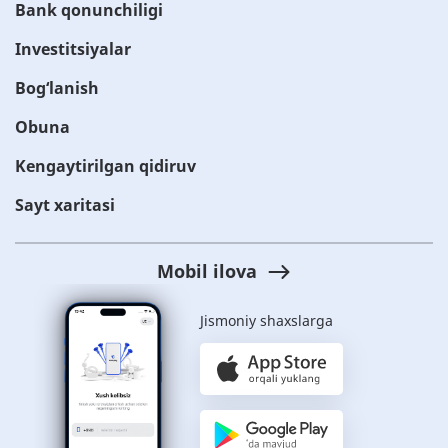
Bank qonunchiligi
Investitsiyalar
Bog‘lanish
Obuna
Kengaytirilgan qidiruv
Sayt xaritasi
Mobil ilova
Jismoniy shaxslarga