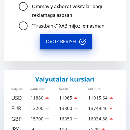
Ommaviy axborot vositalaridagi
reklamaga asosan
“Trastbank” XAB mijozi emasman
OVOZ BERISH
Valyutalar kurslari
Valyuta
Sotib olish
Sotish
MB kursi
USD
11880
11965
11915.64
EUR
13200
13800
13749.46
GBP
15700
16350
16034.88
JPY
60
100
75.48