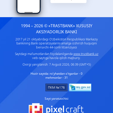
1994 – 2026 © «TRASTBANK» ХUSUSIY
AKSIYADORLIK BANKI
2017 yil 21 oktyabrdagi O‘zbekiston Respublikasi Markaziy
bankining Bank operatsiyalarini amalga oshirish huquqini
beruvchi 44-sonli litsenziyasi
Saytdagi ma’lumotlardan foydalanilganda
www.trustbank.uz
veb-saytiga havola qilish majburiy.
Oxirgi yangilanish: 7 Avgust 2026, 06:39 (GMT+5)
Hozir saytda:
ro'yhatdan o'tganlar - 0
mehmonlar - 31
Sayt yaratuvchisi