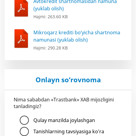
Avtokredit shartnomasidan namuna
(yuklab olish)
Hajmi: 263.60 KB
Mikroqarz krediti bo‘yicha shartnoma
namunasi (yuklab olish)
Hajmi: 290.28 KB
Onlayn so’rovnoma
Nima sababdan «Trastbank» XAB mijozligini
tanladingiz?
Qulay manzilda joylashgan
Tanishlarning tavsiyasiga ko'ra