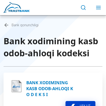
Bank qonunchiligi
Bank xodimining kasb
odob-ahloqi kodeksi
BANK XODIMINING
KASB ODOB-AHLOQI K
O D E K S I
LEX.UZ