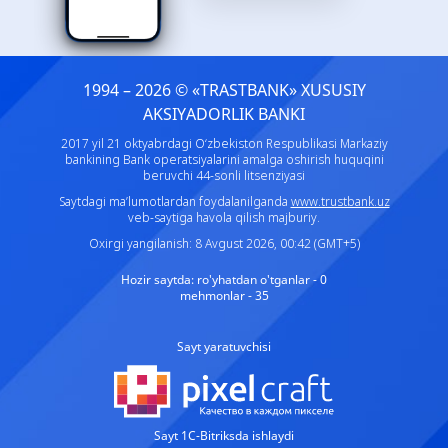
1994 – 2026 © «TRASTBANK» ХUSUSIY
AKSIYADORLIK BANKI
2017 yil 21 oktyabrdagi O‘zbekiston Respublikasi Markaziy
bankining Bank operatsiyalarini amalga oshirish huquqini
beruvchi 44-sonli litsenziyasi
Saytdagi ma’lumotlardan foydalanilganda
www.trustbank.uz
veb-saytiga havola qilish majburiy.
Oxirgi yangilanish: 8 Avgust 2026, 00:42 (GMT+5)
Hozir saytda:
ro'yhatdan o'tganlar - 0
mehmonlar - 35
Sayt yaratuvchisi