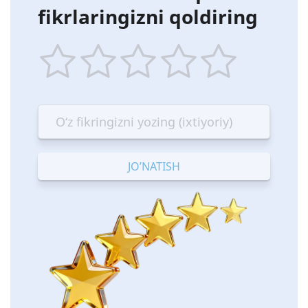
fikrlaringizni qoldiring
1
2
3
4
5
star
stars
stars
stars
stars
—
—
—
—
—
Terrible
Bad
OK
Good
Excellent