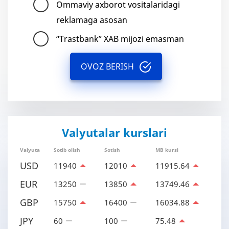
Ommaviy axborot vositalaridagi
reklamaga asosan
“Trastbank” XAB mijozi emasman
OVOZ BERISH
Valyutalar kurslari
Valyuta
Sotib olish
Sotish
MB kursi
USD
11940
12010
11915.64
EUR
13250
13850
13749.46
GBP
15750
16400
16034.88
JPY
60
100
75.48