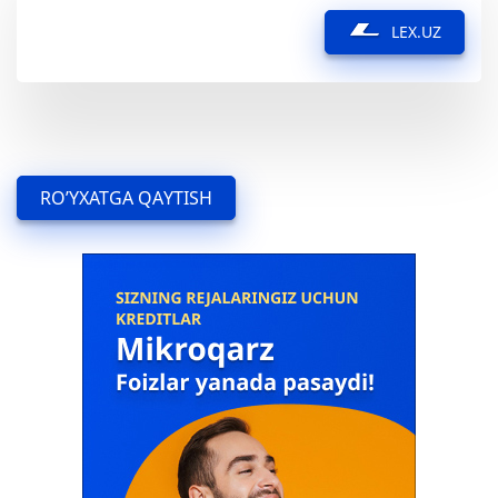
LEX.UZ
RO’YXATGA QAYTISH