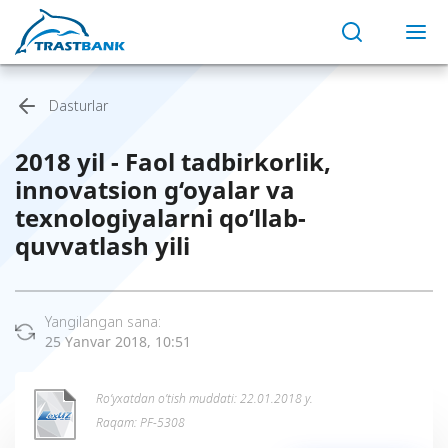
Dasturlar
2018 yil - Faol tadbirkorlik,
innovatsion g‘oyalar va
texnologiyalarni qo‘llab-
quvvatlash yili
Yangilangan sana:
25 Yanvar 2018, 10:51
Ro’yxatdan o’tish muddati: 22.01.2018 y.
Raqam: PF-5308