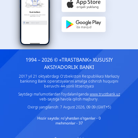
1994 – 2026 © «TRASTBANK» ХUSUSIY
AKSIYADORLIK BANKI
2017 yil 21 oktyabrdagi O‘zbekiston Respublikasi Markaziy
bankining Bank operatsiyalarini amalga oshirish huquqini
beruvchi 44-sonli litsenziyasi
Saytdagi ma’lumotlardan foydalanilganda
www.trustbank.uz
veb-saytiga havola qilish majburiy.
Oxirgi yangilanish: 7 Avgust 2026, 09:09 (GMT+5)
Hozir saytda:
ro'yhatdan o'tganlar - 0
mehmonlar - 37