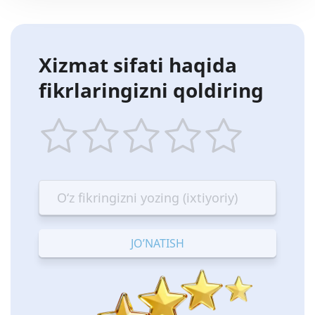
Xizmat sifati haqida
fikrlaringizni qoldiring
1
2
3
4
5
star
stars
stars
stars
stars
—
—
—
—
—
Terrible
Bad
OK
Good
Excellent