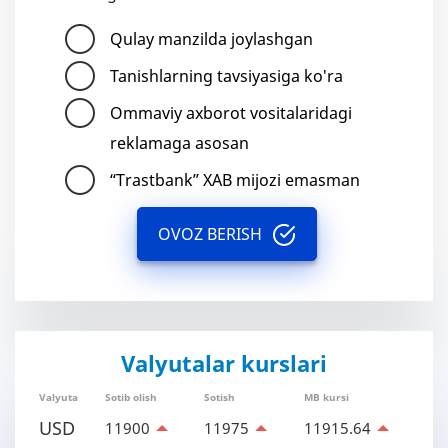
Qulay manzilda joylashgan
Tanishlarning tavsiyasiga ko'ra
Ommaviy axborot vositalaridagi
reklamaga asosan
“Trastbank” XAB mijozi emasman
OVOZ BERISH
Valyutalar kurslari
Valyuta
Sotib olish
Sotish
MB kursi
USD
11900
11975
11915.64