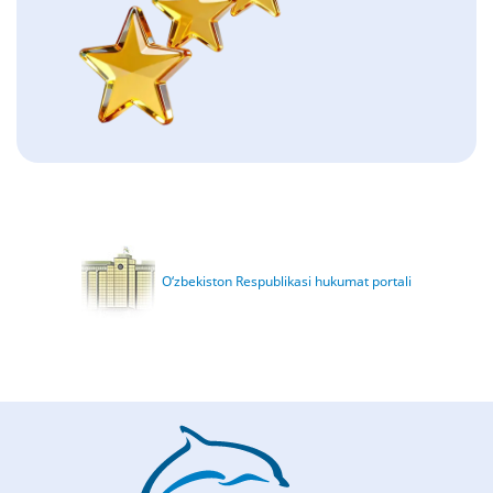
O‘zbekiston Respublikasi hukumat portali