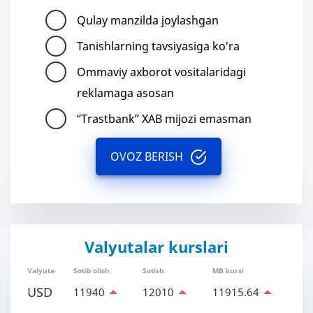
Qulay manzilda joylashgan
Tanishlarning tavsiyasiga ko'ra
Ommaviy axborot vositalaridagi
reklamaga asosan
“Trastbank” XAB mijozi emasman
OVOZ BERISH
Valyutalar kurslari
Valyuta
Sotib olish
Sotish
MB kursi
USD
11940
12010
11915.64