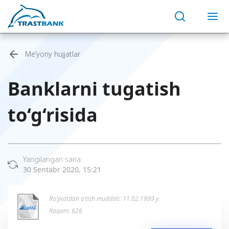
Me’yoriy hujjatlar
Banklarni tugatish
to‘g‘risida
Yangilangan sana:
30 Sentabr 2020, 15:21
Ro’yxatdan o’tish muddati: 11.02.1999 y.
Raqam: 626