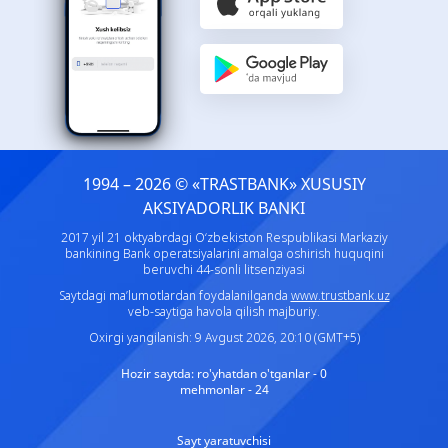
1994 – 2026 © «TRASTBANK» ХUSUSIY
AKSIYADORLIK BANKI
2017 yil 21 oktyabrdagi O‘zbekiston Respublikasi Markaziy
bankining Bank operatsiyalarini amalga oshirish huquqini
beruvchi 44-sonli litsenziyasi
Saytdagi ma’lumotlardan foydalanilganda
www.trustbank.uz
veb-saytiga havola qilish majburiy.
Oxirgi yangilanish: 9 Avgust 2026, 20:10 (GMT+5)
Hozir saytda:
ro'yhatdan o'tganlar - 0
mehmonlar - 24