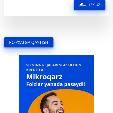
LEX.UZ
RO’YXATGA QAYTISH