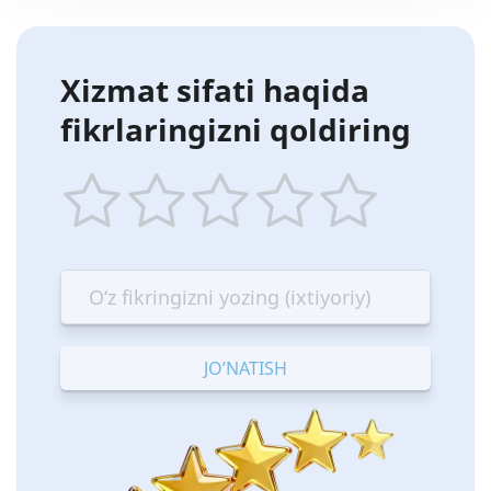
Xizmat sifati haqida
fikrlaringizni qoldiring
1
2
3
4
5
star
stars
stars
stars
stars
—
—
—
—
—
Terrible
Bad
OK
Good
Excellent