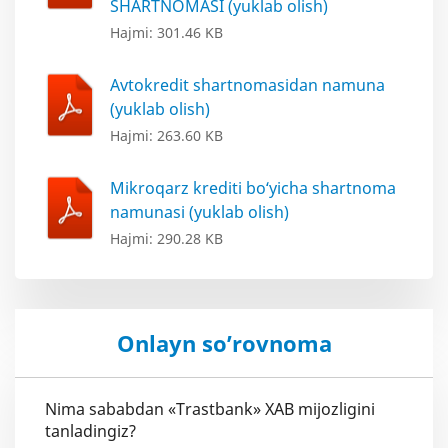
SHARTNOMASI (yuklab olish)
Hajmi: 301.46 KB
Avtokredit shartnomasidan namuna
(yuklab olish)
Hajmi: 263.60 KB
Mikroqarz krediti bo‘yicha shartnoma
namunasi (yuklab olish)
Hajmi: 290.28 KB
Onlayn so’rovnoma
Nima sababdan «Trastbank» XAB mijozligini
tanladingiz?