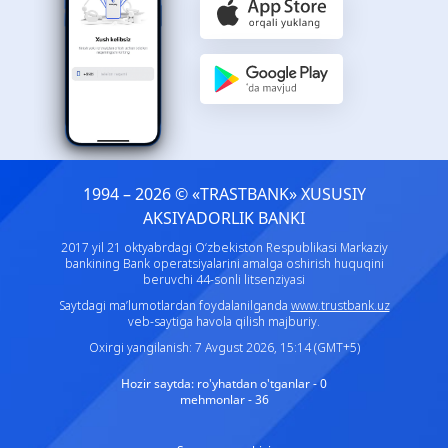
1994 – 2026 © «TRASTBANK» ХUSUSIY
AKSIYADORLIK BANKI
2017 yil 21 oktyabrdagi O‘zbekiston Respublikasi Markaziy
bankining Bank operatsiyalarini amalga oshirish huquqini
beruvchi 44-sonli litsenziyasi
Saytdagi ma’lumotlardan foydalanilganda
www.trustbank.uz
veb-saytiga havola qilish majburiy.
Oxirgi yangilanish: 7 Avgust 2026, 15:14 (GMT+5)
Hozir saytda:
ro'yhatdan o'tganlar - 0
mehmonlar - 36