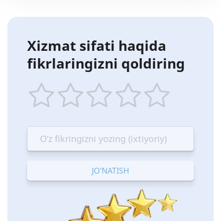
Xizmat sifati haqida
fikrlaringizni qoldiring
1
2
3
4
5
star
stars
stars
stars
stars
—
—
—
—
—
Terrible
Bad
OK
Good
Excellent