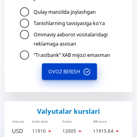
Qulay manzilda joylashgan
Tanishlarning tavsiyasiga ko'ra
Ommaviy axborot vositalaridagi
reklamaga asosan
“Trastbank” XAB mijozi emasman
OVOZ BERISH
Valyutalar kurslari
Valyuta
Sotib olish
Sotish
MB kursi
USD
11910
12005
11915.64