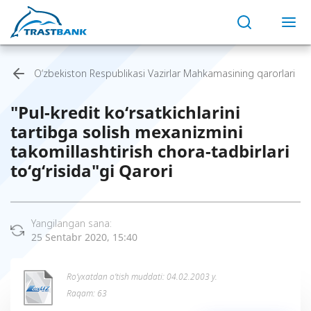
O‘zbekiston Respublikasi Vazirlar Mahkamasining qarorlari
"Pul-kredit ko‘rsatkichlarini
tartibga solish mexanizmini
takomillashtirish chora-tadbirlari
to‘g‘risida"gi Qarori
Yangilangan sana:
25 Sentabr 2020, 15:40
Ro’yxatdan o’tish muddati: 04.02.2003 y.
Raqam: 63