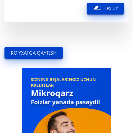
LEX.UZ
RO’YXATGA QAYTISH