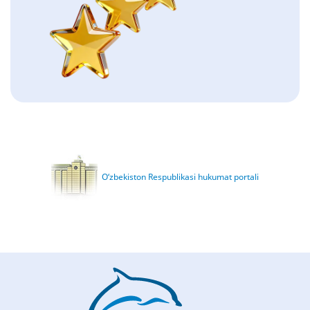
O‘zbekiston Respublikasi hukumat portali