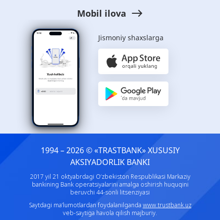
Mobil ilova
Jismoniy shaxslarga
1994 – 2026 © «TRASTBANK» ХUSUSIY
AKSIYADORLIK BANKI
2017 yil 21 oktyabrdagi O‘zbekiston Respublikasi Markaziy
bankining Bank operatsiyalarini amalga oshirish huquqini
beruvchi 44-sonli litsenziyasi
Saytdagi ma’lumotlardan foydalanilganda
www.trustbank.uz
veb-saytiga havola qilish majburiy.