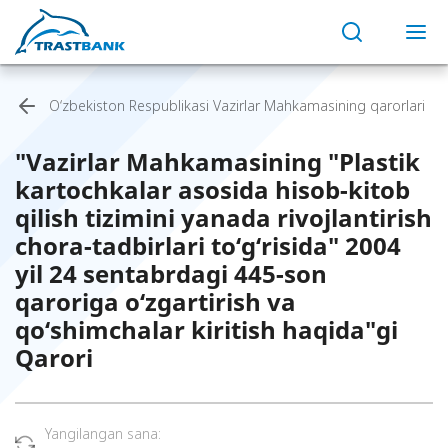
O‘zbekiston Respublikasi Vazirlar Mahkamasining qarorlari
"Vazirlar Mahkamasining "Plastik
kartochkalar asosida hisob-kitob
qilish tizimini yanada rivojlantirish
chora-tadbirlari to‘g‘risida" 2004
yil 24 sentabrdagi 445-son
qaroriga o‘zgartirish va
qo‘shimchalar kiritish haqida"gi
Qarori
Yangilangan sana: