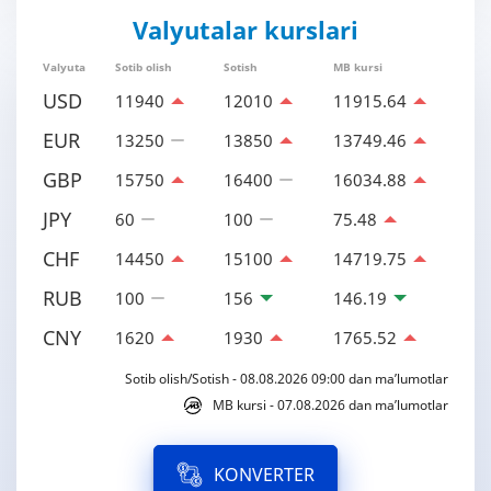
Valyutalar kurslari
Valyuta
Sotib olish
Sotish
MB kursi
USD
11940
12010
11915.64
EUR
13250
13850
13749.46
GBP
15750
16400
16034.88
JPY
60
100
75.48
CHF
14450
15100
14719.75
RUB
100
156
146.19
CNY
1620
1930
1765.52
Sotib olish/Sotish - 08.08.2026 09:00 dan ma’lumotlar
MB kursi - 07.08.2026 dan ma’lumotlar
KONVERTER