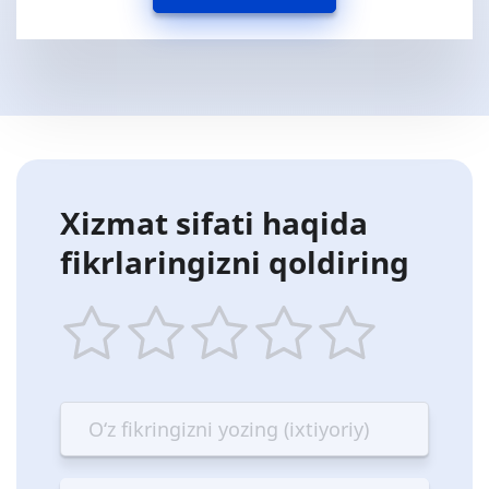
Xizmat sifati haqida
fikrlaringizni qoldiring
1
2
3
4
5
star
stars
stars
stars
stars
—
—
—
—
—
Terrible
Bad
OK
Good
Excellent