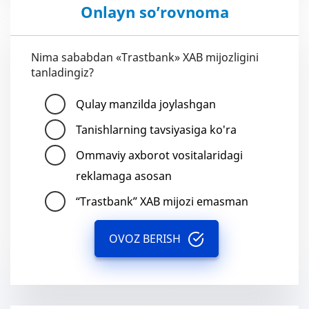
Onlayn so’rovnoma
Nima sababdan «Trastbank» XAB mijozligini
tanladingiz?
Qulay manzilda joylashgan
Tanishlarning tavsiyasiga ko'ra
Ommaviy axborot vositalaridagi
reklamaga asosan
“Trastbank” XAB mijozi emasman
OVOZ BERISH