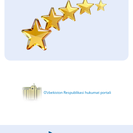
O‘zbekiston Respublikasi hukumat portali