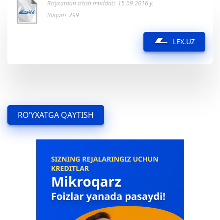
Ro’yxatdan o’tish muddati: 15.09.2016 y.
Raqam: 299
LEX.UZ
RO’YXATGA QAYTISH