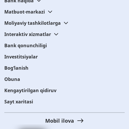
Bank haqida
Matbuot-markazi
Moliyaviy tashkilotlarga
Interaktiv xizmatlar
Bank qonunchiligi
Investitsiyalar
Bog‘lanish
Obuna
Kengaytirilgan qidiruv
Sayt xaritasi
Mobil ilova