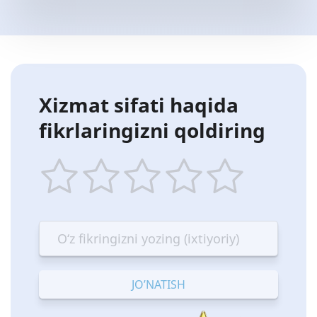
Xizmat sifati haqida
fikrlaringizni qoldiring
1
2
3
4
5
star
stars
stars
stars
stars
—
—
—
—
—
Terrible
Bad
OK
Good
Excellent