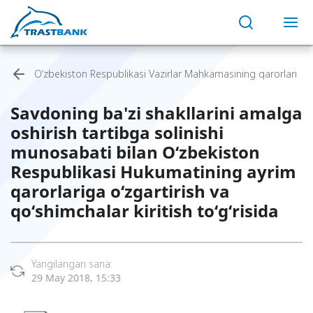
O‘zbekiston Respublikasi Vazirlar Mahkamasining qarorlari
Savdoning ba'zi shakllarini amalga
oshirish tartibga solinishi
munosabati bilan O‘zbekiston
Respublikasi Hukumatining ayrim
qarorlariga o‘zgartirish va
qo‘shimchalar kiritish to‘g‘risida
Yangilangan sana:
29 May 2018, 15:33