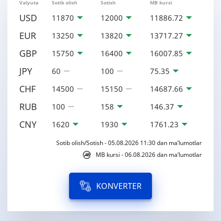
Valyuta
Sotib olish
Sotish
MB kursi
USD
11870
12000
11886.72
EUR
13250
13820
13717.27
GBP
15750
16400
16007.85
JPY
60
100
75.35
CHF
14500
15150
14687.66
RUB
100
158
146.37
CNY
1620
1930
1761.23
Sotib olish/Sotish - 05.08.2026 11:30 dan ma’lumotlar
MB kursi - 06.08.2026 dan ma’lumotlar
KONVERTER