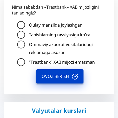
Nima sababdan «Trastbank» XAB mijozligini
tanladingiz?
Qulay manzilda joylashgan
Tanishlarning tavsiyasiga ko'ra
Ommaviy axborot vositalaridagi
reklamaga asosan
“Trastbank” XAB mijozi emasman
OVOZ BERISH
Valyutalar kurslari