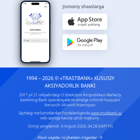
Jismoniy shaxslarga
1994 – 2026 © «TRASTBANK» ХUSUSIY
AKSIYADORLIK BANKI
2017 yil 21 oktyabrdagi O‘zbekiston Respublikasi Markaziy
bankining Bank operatsiyalarini amalga oshirish huquqini
beruvchi 44-sonli litsenziyasi
Saytdagi ma’lumotlardan foydalanilganda
www.trustbank.uz
veb-saytiga havola qilish majburiy.
Oxirgi yangilanish: 6 Avgust 2026, 04:28 (GMT+5)
Hozir saytda:
ro'yhatdan o'tganlar - 0