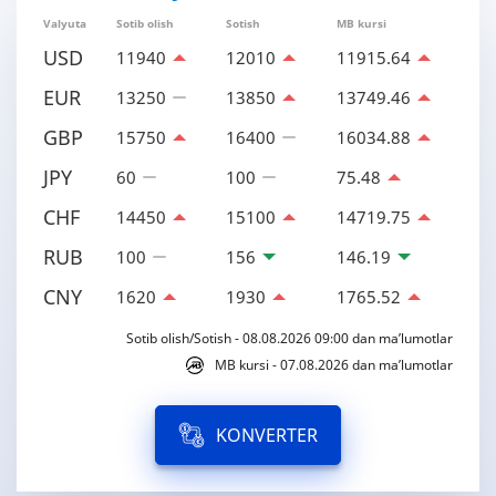
Valyuta
Sotib olish
Sotish
MB kursi
USD
11940
12010
11915.64
EUR
13250
13850
13749.46
GBP
15750
16400
16034.88
JPY
60
100
75.48
CHF
14450
15100
14719.75
RUB
100
156
146.19
CNY
1620
1930
1765.52
Sotib olish/Sotish - 08.08.2026 09:00 dan ma’lumotlar
MB kursi - 07.08.2026 dan ma’lumotlar
KONVERTER