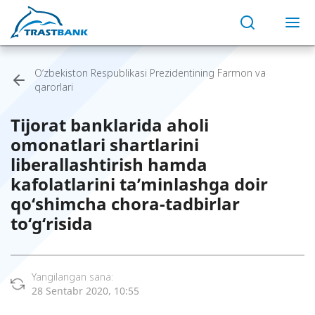
O‘zbekiston Respublikasi Prezidentining Farmon va
qarorlari
Tijorat banklarida aholi
omonatlari shartlarini
liberallashtirish hamda
kafolatlarini ta’minlashga doir
qo‘shimcha chora-tadbirlar
to‘g‘risida
Yangilangan sana:
28 Sentabr 2020, 10:55