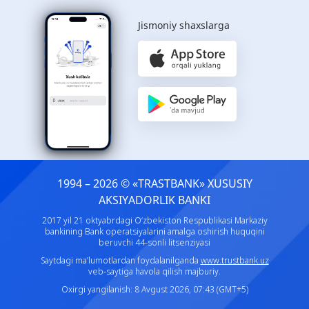
Jismoniy shaxslarga
1994 – 2026 © «TRASTBANK» ХUSUSIY
AKSIYADORLIK BANKI
2017 yil 21 oktyabrdagi O‘zbekiston Respublikasi Markaziy
bankining Bank operatsiyalarini amalga oshirish huquqini
beruvchi 44-sonli litsenziyasi
Saytdagi ma’lumotlardan foydalanilganda
www.trustbank.uz
veb-saytiga havola qilish majburiy.
Oxirgi yangilanish: 8 Avgust 2026, 07:43 (GMT+5)