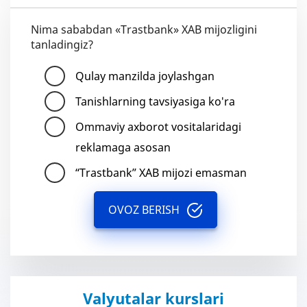
Nima sababdan «Trastbank» XAB mijozligini
tanladingiz?
Qulay manzilda joylashgan
Tanishlarning tavsiyasiga ko'ra
Ommaviy axborot vositalaridagi
reklamaga asosan
“Trastbank” XAB mijozi emasman
OVOZ BERISH
Valyutalar kurslari