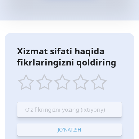
Xizmat sifati haqida
fikrlaringizni qoldiring
1
2
3
4
5
star
stars
stars
stars
stars
—
—
—
—
—
Terrible
Bad
OK
Good
Excellent