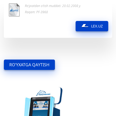
Ro’yxatdan o’tish muddati: 20.02.2008 y.
Raqam: PF-3968
LEX.UZ
RO’YXATGA QAYTISH