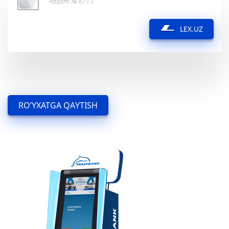
Raqam: № 671-I
LEX.UZ
RO’YXATGA QAYTISH