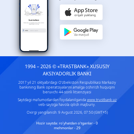
1994 – 2026 © «TRASTBANK» ХUSUSIY
AKSIYADORLIK BANKI
2017 yil 21 oktyabrdagi O‘zbekiston Respublikasi Markaziy
bankining Bank operatsiyalarini amalga oshirish huquqini
beruvchi 44-sonli litsenziyasi
Saytdagi ma’lumotlardan foydalanilganda
www.trustbank.uz
veb-saytiga havola qilish majburiy.
Oxirgi yangilanish: 9 Avgust 2026, 07:50 (GMT+5)
Hozir saytda:
ro'yhatdan o'tganlar - 0
mehmonlar - 29