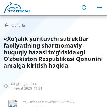
Qonunlar
«Xo‘jalik yurituvchi sub’ektlar
faoliyatining shartnomaviy-
huquqiy bazasi to‘g‘risida»gi
O‘zbekiston Respublikasi Qonunini
amalga kiritish haqida
Yangilangan sana:
4 Fevral 2020, 11:31
Ro’yxatdan o’tish muddati: 29.08.1998 y.