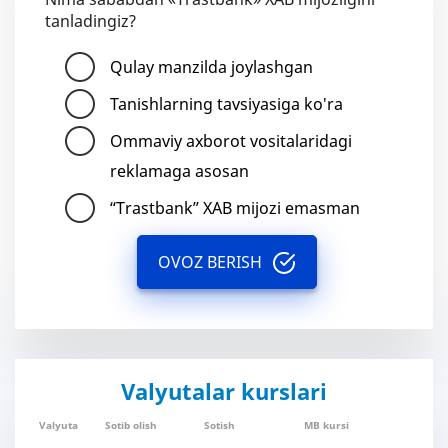
tanladingiz?
Qulay manzilda joylashgan
Tanishlarning tavsiyasiga ko'ra
Ommaviy axborot vositalaridagi
reklamaga asosan
“Trastbank” XAB mijozi emasman
OVOZ BERISH
Valyutalar kurslari
Valyuta
Sotib olish
Sotish
MB kursi