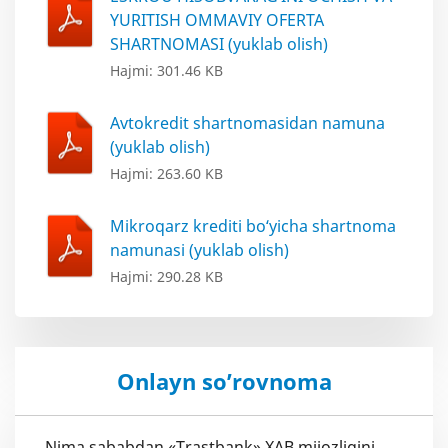
YURITISH OMMAVIY OFERTA
SHARTNOMASI (yuklab olish)
Hajmi: 301.46 KB
Avtokredit shartnomasidan namuna
(yuklab olish)
Hajmi: 263.60 KB
Mikroqarz krediti bo‘yicha shartnoma
namunasi (yuklab olish)
Hajmi: 290.28 KB
Onlayn so’rovnoma
Nima sababdan «Trastbank» XAB mijozligini