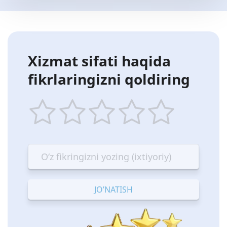
Xizmat sifati haqida
fikrlaringizni qoldiring
1
2
3
4
5
star
stars
stars
stars
stars
—
—
—
—
—
Terrible
Bad
OK
Good
Excellent