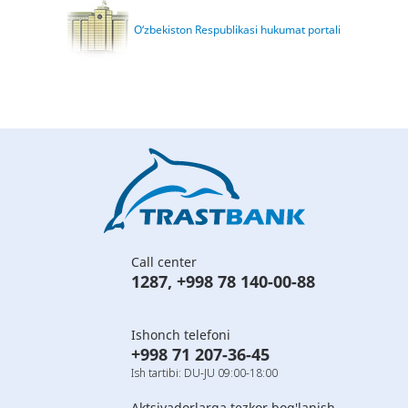
O‘zbekiston Respublikasi hukumat portali
Call center
1287
,
+998 78 140-00-88
Ishonch telefoni
+998 71 207-36-45
Ish tartibi: DU-JU 09:00-18:00
Aktsiyadorlarga tezkor bog'lanish