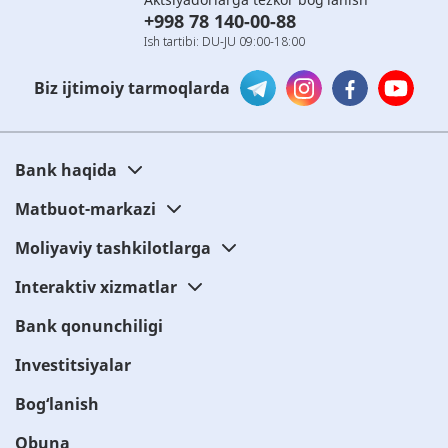
+998 78 140-00-88
Ish tartibi: DU-JU 09:00-18:00
Biz ijtimoiy tarmoqlarda
Bank haqida
Matbuot-markazi
Moliyaviy tashkilotlarga
Interaktiv xizmatlar
Bank qonunchiligi
Investitsiyalar
Bog‘lanish
Obuna