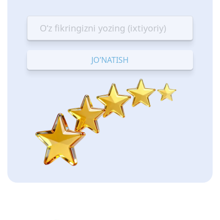
1
2
3
4
5
star
stars
stars
stars
stars
—
—
—
—
—
Terrible
Bad
OK
Good
Excellent