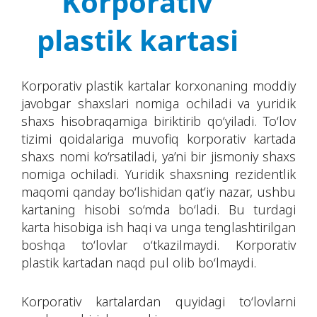
Korporativ
plastik kartasi
Korporativ plastik kartalar korxonaning moddiy
javobgar shaxslari nomiga ochiladi va yuridik
shaxs hisobraqamiga biriktirib qo‘yiladi. To‘lov
tizimi qoidalariga muvofiq korporativ kartada
shaxs nomi ko‘rsatiladi, ya’ni bir jismoniy shaxs
nomiga ochiladi. Yuridik shaxsning rezidentlik
maqomi qanday bo‘lishidan qat’iy nazar, ushbu
kartaning hisobi so‘mda bo‘ladi. Bu turdagi
karta hisobiga ish haqi va unga tenglashtirilgan
boshqa to‘lovlar o‘tkazilmaydi. Korporativ
plastik kartadan naqd pul olib bo‘lmaydi.
Korporativ kartalardan quyidagi to‘lovlarni