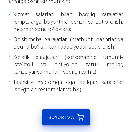
amalga oshirish mumkin:
Xizmat safarlari bilan bog‘liq xarajatlar
(chiptalarga buyurtma berish va sotib olish,
mexmonxona to‘lovlari);
Qo‘shimcha xarajatlar (matbuot nashrlariga
obuna bo‘lish, turli adabiyotlar sotib olish);
Xo‘jalik xarajatlari (korxonaning umumiy
iste’moli va ehtiyojiga zarur mollar,
kanselyariya mollari, yoqilg‘i va hk.);
Tashkiliy maqomga ega bo‘lgan xarajatlar
(sovg‘alar, restoranlar va hk.).
BUYURTMA