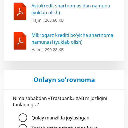
Avtokredit shartnomasidan namuna
(yuklab olish)
Hajmi: 263.60 KB
Mikroqarz krediti bo‘yicha shartnoma
namunasi (yuklab olish)
Hajmi: 290.28 KB
Onlayn so’rovnoma
Nima sababdan «Trastbank» XAB mijozligini
tanladingiz?
Qulay manzilda joylashgan