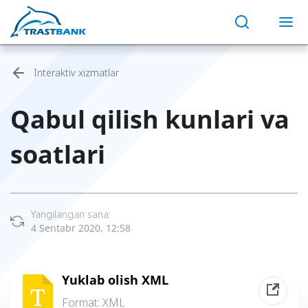
Interaktiv xizmatlar
Qabul qilish kunlari va
soatlari
Yangilangan sana:
4 Sentabr 2020, 12:58
Yuklab olish XML
Format:
XML