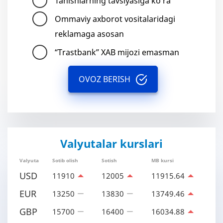
Tanishlarning tavsiyasiga ko'ra
Ommaviy axborot vositalaridagi
reklamaga asosan
“Trastbank” XAB mijozi emasman
OVOZ BERISH
Valyutalar kurslari
Valyuta
Sotib olish
Sotish
MB kursi
USD
11910
12005
11915.64
EUR
13250
13830
13749.46
GBP
15700
16400
16034.88