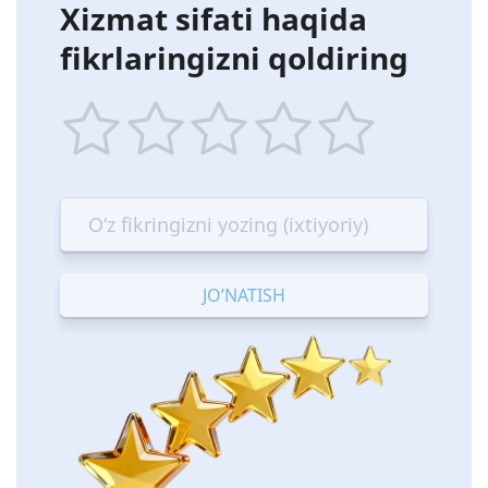
Xizmat sifati haqida
fikrlaringizni qoldiring
1
2
3
4
5
star
stars
stars
stars
stars
—
—
—
—
—
Terrible
Bad
OK
Good
Excellent