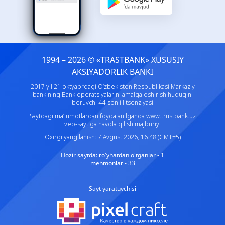
1994 – 2026 © «TRASTBANK» ХUSUSIY
AKSIYADORLIK BANKI
2017 yil 21 oktyabrdagi O‘zbekiston Respublikasi Markaziy
bankining Bank operatsiyalarini amalga oshirish huquqini
beruvchi 44-sonli litsenziyasi
Saytdagi ma’lumotlardan foydalanilganda
www.trustbank.uz
veb-saytiga havola qilish majburiy.
Oxirgi yangilanish: 7 Avgust 2026, 16:48 (GMT+5)
Hozir saytda:
ro'yhatdan o'tganlar - 1
mehmonlar - 33
Sayt yaratuvchisi