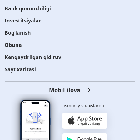
Bank qonunchiligi
Investitsiyalar
Bog‘lanish
Obuna
Kengaytirilgan qidiruv
Sayt xaritasi
Mobil ilova
Jismoniy shaxslarga