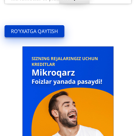
Qabul qilish kunlari va soatlari
Ma'lumotlar to'plami tavsifi:
Qabul qilish kunlari va soatlari
RO’YXATGA QAYTISH
Ma'lumotlar to'plami egasi:
«Trastbank» XAB
Mas'ul shaxs:
-
Mas'ul shaxs bilan bog'lanish:
Telefon raqami: -
Elektron manzili: -
Veb sayt:
trustbank.uz
Ma’lumotlarga giperslka (URL):
XML:
/uz/about/management/open_data/xml/
CSV:
/uz/about/management/open_data/csv/