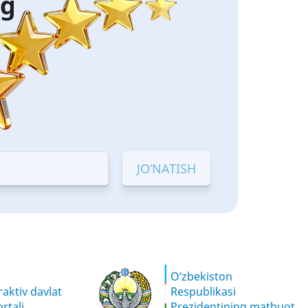
ng
O‘zbekiston
aktiv davlat
Respublikasi
rtali
Prezidentining matbuot