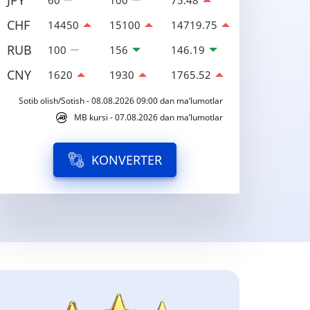
JPY
60
100
75.48
CHF
14450
15100
14719.75
RUB
100
156
146.19
CNY
1620
1930
1765.52
Sotib olish/Sotish - 08.08.2026 09:00 dan ma’lumotlar
MB kursi - 07.08.2026 dan ma’lumotlar
KONVERTER