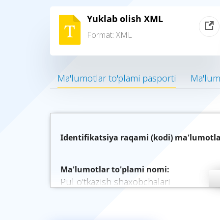
Yuklab olish XML
Format:
XML
Ma'lumotlar to'plami pasporti
Ma'lumo
Identifikatsiya raqami (kodi) ma'lumotla
-
Ma'lumotlar to'plami nomi:
Pul o‘tkazish shaxobchalari
Ma'lumotlar to'plami tavsifi:
Pul o‘tkazish shaxobchalari