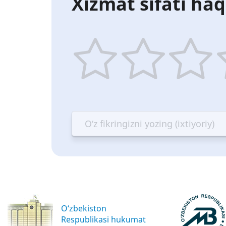
Xizmat sifati haq
1
2
3
4
star
stars
stars
st
—
—
—
—
Terrible
Bad
OK
G
O‘zbekiston
Respublikasi hukumat