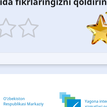
ida fikrlaringizni qoldiri
5
ars
stars
—
ood
Excellent
O‘zbekiston
Yagona inter
Respublikasi Markaziy
xizmatlari po