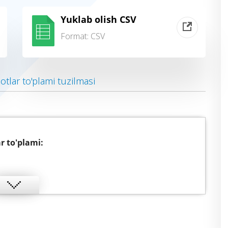
Yuklab olish CSV
Format:
CSV
tlar to'plami tuzilmasi
r to'plami: