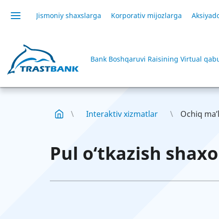
Jismoniy shaxslarga
Korporativ mijozlarga
Aksiyado
Bank Boshqaruvi Raisining Virtual qab
Interaktiv xizmatlar
Ochiq ma’
Pul o‘tkazish shax