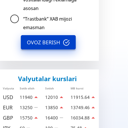
asosan
“Trastbank” XAB mijozi
emasman
OVOZ BERISH
Valyutalar kurslari
Valyuta
Sotib olish
Sotish
MB kursi
USD
11940
12010
11915.64
EUR
13250
13850
13749.46
GBP
15750
16400
16034.88