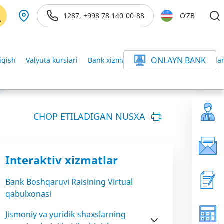
1287, +998 78 140-00-88
O’ZB
ONLAYN BANK
iqish
Valyuta kurslari
Bank xizmatlari ofislarida valyuta kurslar
CHOP ETILADIGAN NUSXA
Interaktiv xizmatlar
Bank Boshqaruvi Raisining Virtual
qabulxonasi
Jismoniy va yuridik shaxslarning