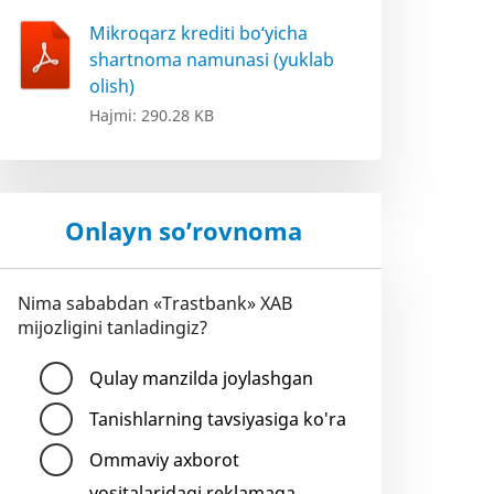
Mikroqarz krediti bo‘yicha
shartnoma namunasi (yuklab
olish)
Hajmi: 290.28 KB
Onlayn so’rovnoma
Nima sababdan «Trastbank» XAB
mijozligini tanladingiz?
Qulay manzilda joylashgan
Tanishlarning tavsiyasiga ko'ra
Ommaviy axborot
vositalaridagi reklamaga