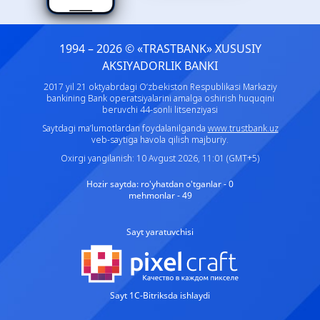
1994 – 2026 © «TRASTBANK» ХUSUSIY
AKSIYADORLIK BANKI
2017 yil 21 oktyabrdagi O‘zbekiston Respublikasi Markaziy
bankining Bank operatsiyalarini amalga oshirish huquqini
beruvchi 44-sonli litsenziyasi
Saytdagi ma’lumotlardan foydalanilganda
www.trustbank.uz
veb-saytiga havola qilish majburiy.
Oxirgi yangilanish: 10 Avgust 2026, 11:01 (GMT+5)
Hozir saytda:
ro'yhatdan o'tganlar - 0
mehmonlar - 49
Sayt yaratuvchisi
Sayt 1C-Bitriksda ishlaydi