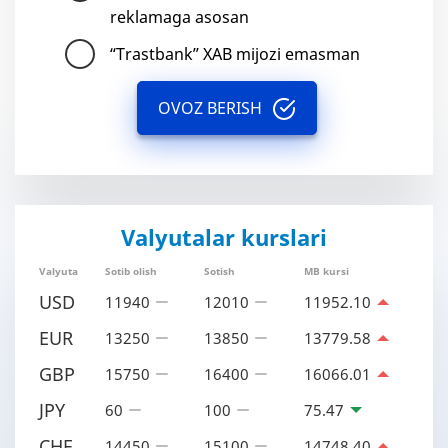
reklamaga asosan
“Trastbank” XAB mijozi emasman
OVOZ BERISH
Valyutalar kurslari
Valyuta
Sotib olish
Sotish
MB kursi
USD
11940
12010
11952.10
EUR
13250
13850
13779.58
GBP
15750
16400
16066.01
JPY
60
100
75.47
CHF
14450
15100
14748.40