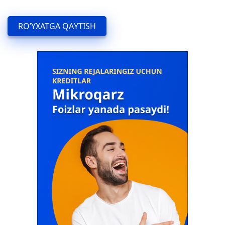
Ma'lumotlar to'plami tavsifi:
Filiallar
RO’YXATGA QAYTISH
Ma'lumotlar to'plami egasi:
«Trastbank» XAB
Mas'ul shaxs:
-
Mas'ul shaxs bilan bog'lanish:
Telefon raqami: -
Elektron manzili: -
Veb sayt:
trustbank.uz
Ma’lumotlarga giperslka (URL):
XML:
/uz/branches/open_data/xml/?sid=2870
CSV:
/uz/branches/open_data/csv/?sid=2870
Ma'lumot formatlari:
XML, CSV