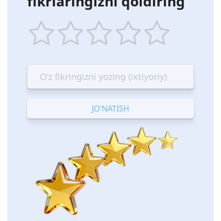
fikrlaringizni qoldiring
1
2
3
4
5
star
stars
stars
stars
stars
—
—
—
—
—
Terrible
Bad
OK
Good
Excellent