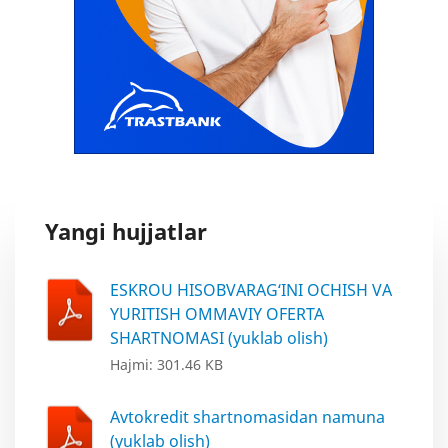
Ma'lumotlar to'plamini birinchi qo'shilgan
sanasi:
01.03.2017
Oxirgi o'zgartirilgan sana:
31.07.2026
Oxirgi o’zgarishlarning mazmuni:
-
Yangi hujjatlar
Ma’lumotlarni yangilab borish davriyligi:
Har chorakda
ESKROU HISOBVARAG‘INI OCHISH VA
Ma’lumotlarga xos so’zlar:
YURITISH OMMAVIY OFERTA
Filiallar
SHARTNOMASI (yuklab olish)
Oldingi nashr ma’lumotlariga giperslka (URL):
Hajmi: 301.46 KB
-
Avtokredit shartnomasidan namuna
(yuklab olish)