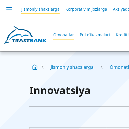
Jismoniy shaxslarga
Korporativ mijozlarga
Aksiyado
Omonatlar
Pul o‘tkazmalari
Kredit
Jismoniy shaxslarga
Omonatl
Innovatsiya