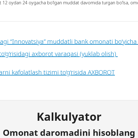
12 oydan 24 oygacha bo‘lgan muddat davomida turgan bo‘lsa, omonatg
dagi “Innovatsiya” muddatli bank omonati bo‘yich
o‘g‘risidagi axborot varaqasi (yuklab olish)
ni kafolatlash tizimi to‘g‘risida AXBOROT
Kalkulyator
Omonat daromadini hisoblang