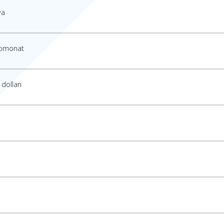
ya
 omonat
dollari