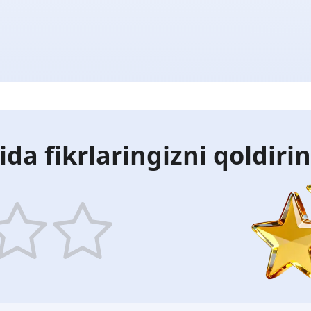
ida fikrlaringizni qoldiri
5
ars
stars