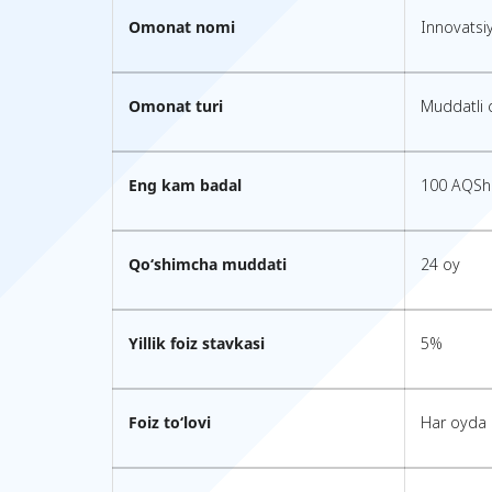
Omonat nomi
Innovatsi
Omonat turi
Muddatli
Eng kam badal
100 AQSh 
Qo‘shimcha muddati
24 oy
Yillik foiz stavkasi
5%
Foiz to‘lovi
Har oyda