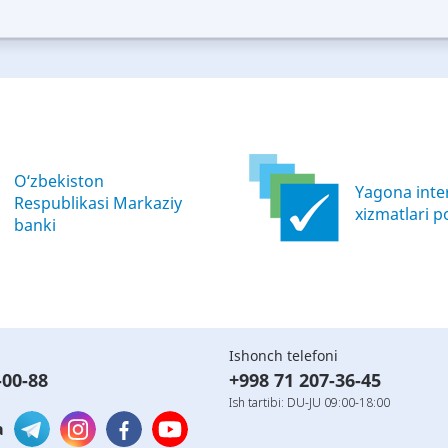
—
ood
Excellent
O‘zbekiston
Yagona inter
Respublikasi Markaziy
xizmatlari po
banki
Ishonch telefoni
-00-88
+998 71 207-36-45
Ish tartibi: DU-JU 09:00-18:00
a