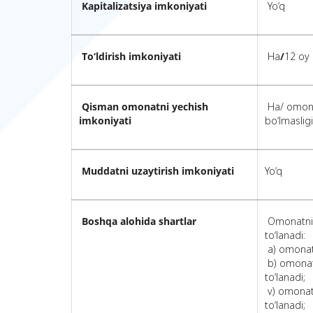
Kapitalizatsiya imkoniyati
Yo‘q
To‘ldirish imkoniyati
Ha
/
12 oy 
Qisman omonatni yechish
Ha/ omona
imkoniyati
bo‘lmasligi
Muddatni uzaytirish imkoniyati
Yo‘q
Boshqa alohida shartlar
Omonatni 
to‘lanadi:
a) omonat
b) omonat 
to‘lanadi;
v) omonat 
to‘lanadi;