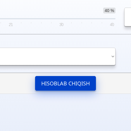
40 %
21
30
40
HISOBLAB CHIQISH