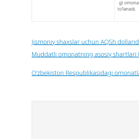
g) omonat 
to‘lanadi;
Jismoniy shaxslar uchun AQSh dollari
Muddatli omonatning asosiy shartlari t
O‘zbekiston Respublikasidagi omonatlar