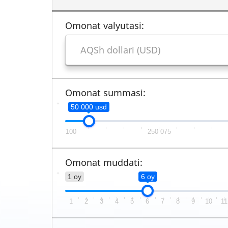
Omonat valyutasi:
Omonat summasi:
50 000 usd
100
250 075
Omonat muddati:
1 oy
6 oy
1
2
3
4
5
6
7
8
9
10
11