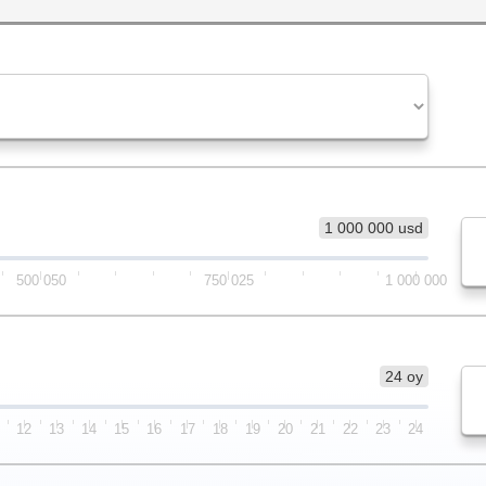
1 000 000 usd
500 050
750 025
1 000 000
24 oy
12
13
14
15
16
17
18
19
20
21
22
23
24