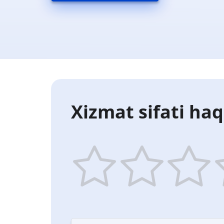
Xizmat sifati haq
1
2
3
4
star
stars
stars
st