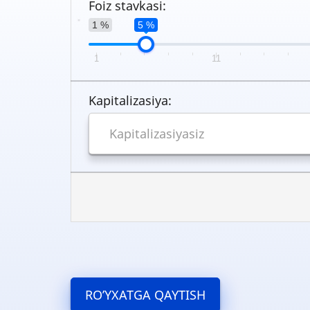
Foiz stavkasi:
1 %
5 %
1
11
Kapitalizasiya:
RO’YXATGA QAYTISH