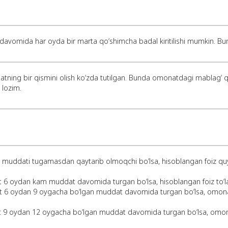
davomida har oyda bir marta qo‘shimcha badal kiritilishi mumkin. Bun
tning bir qismini olish ko‘zda tutilgan. Bunda omonatdagi mablag‘ q
 lozim.
muddati tugamasdan qaytarib olmoqchi bo‘lsa, hisoblangan foiz quy
 6 oydan kam muddat davomida turgan bo‘lsa, hisoblangan foiz to‘l
6 oydan 9 oygacha bo‘lgan muddat davomida turgan bo‘lsa, omonatga 
9 oydan 12 oygacha bo‘lgan muddat davomida turgan bo‘lsa, omonatga 