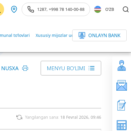
1287, +998 78 140-00-88
O’ZB
ONLAYN BANK
unal to‘lovlari
Xususiy mijozlar uchun tariflar
Yana
 NUSXA
MENYU BO‘LIMI
Yangilangan sana:
18 Fevral 2026, 09:46