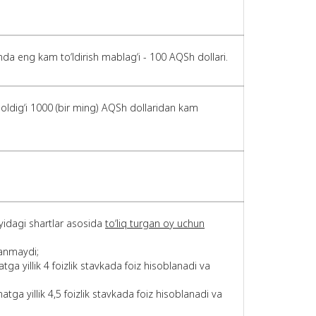
da eng kam to‘ldirish mablag‘i - 100 AQSh dollari.
oldig‘i 1000 (bir ming) AQSh dollaridan kam
idagi shartlar asosida
to‘liq turgan oy uchun
anmaydi;
yillik 4 foizlik stavkada foiz hisoblanadi va
yillik 4,5 foizlik stavkada foiz hisoblanadi va