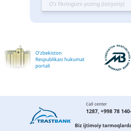
—
—
—
—
Terrible
Bad
OK
G
O‘zbekiston
Respublikasi hukumat
portali
Call center
1287
,
+998 78 140
Biz ijtimoiy tarmoqlard