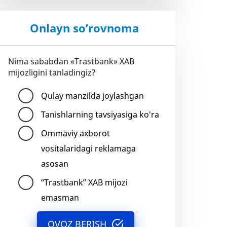
Onlayn so’rovnoma
Nima sababdan «Trastbank» XAB
mijozligini tanladingiz?
Qulay manzilda joylashgan
Tanishlarning tavsiyasiga ko'ra
Ommaviy axborot
vositalaridagi reklamaga
asosan
“Trastbank” XAB mijozi
emasman
OVOZ BERISH