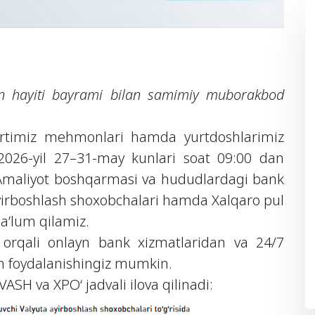
n hayiti bayrami bilan samimiy muborakbod
rtimiz mehmonlari hamda yurtdoshlarimiz
2026-yil 27–31-may kunlari soat 09:00 dan
Amaliyot boshqarmasi va hududlardagi bank
 ayirboshlash shoxobchalari hamda Xalqaro pul
ma’lum qilamiz.
 orqali onlayn bank xizmatlaridan va 24/7
an foydalanishingiz mumkin.
ASH va XPO‘ jadvali ilova qilinadi: