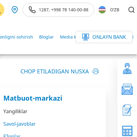
1287, +998 78 140-00-88
O’ZB
ONLAYN BANK
onligini oshirish
Bloglar
Media kutubxona
Axborot xizmati
CHOP ETILADIGAN NUSXA
Matbuot-markazi
Yangiliklar
Savol-javoblar
E’lonlar