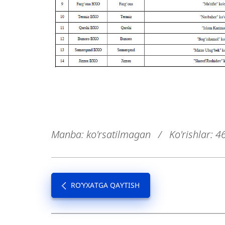
Manba: ko'rsatilmagan
/
Ko'rishlar: 4
RO’YXATGA QAYTISH