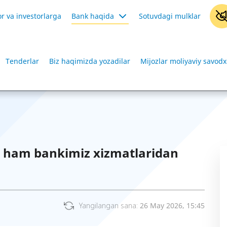
r va investorlarga
Bank haqida
Sotuvdagi mulklar
Tenderlar
Biz haqimizda yozadilar
Mijozlar moliyaviy savodx
i ham bankimiz xizmatlaridan
Yangilangan sana:
26 May 2026, 15:45