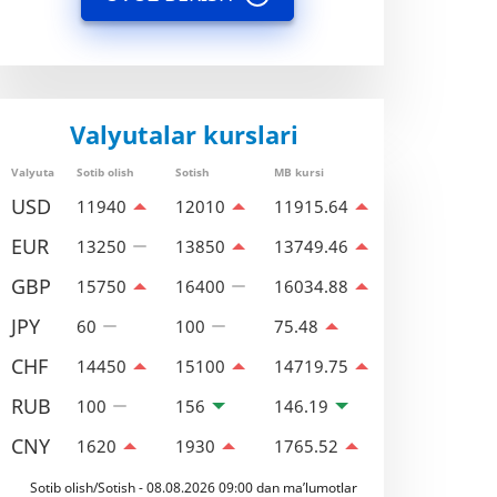
Valyutalar kurslari
Valyuta
Sotib olish
Sotish
MB kursi
USD
11940
12010
11915.64
EUR
13250
13850
13749.46
GBP
15750
16400
16034.88
JPY
60
100
75.48
CHF
14450
15100
14719.75
RUB
100
156
146.19
CNY
1620
1930
1765.52
Sotib olish/Sotish - 08.08.2026 09:00 dan ma’lumotlar