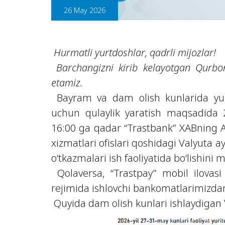
26 May 2026
Hurmatli yurtdoshlar, qadrli mijozlar!
Barchangizni kirib kelayotgan Qurbo
etamiz.
Bayram va dam olish kunlarida yu
uchun qulaylik yaratish maqsadida 
16:00 ga qadar “Trastbank” XABning 
xizmatlari ofislari qoshidagi Valyuta
o‘tkazmalari ish faoliyatida bo‘lishini 
Qolaversa, “Trastpay” mobil ilovasi
rejimida ishlovchi bankomatlarimizd
Quyida dam olish kunlari ishlaydigan V