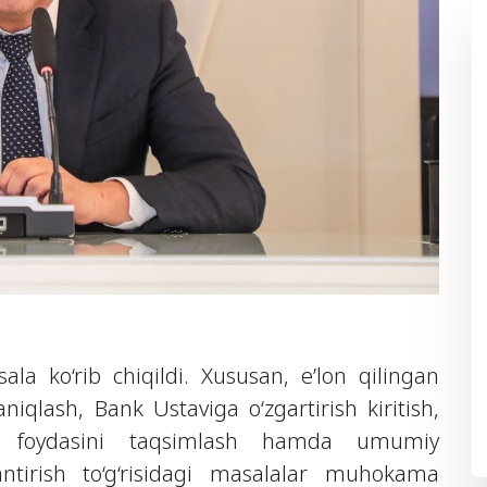
ala ko‘rib chiqildi. Xususan, e’lon qilingan
iqlash, Bank Ustaviga o‘zgartirish kiritish,
an foydasini taqsimlash hamda umumiy
ntirish to‘g‘risidagi masalalar muhokama