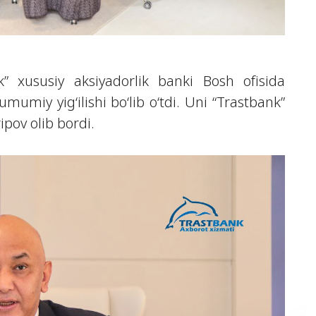
” xususiy aksiyadorlik banki Bosh ofisida
umiy yig‘ilishi bo‘lib o‘tdi. Uni “Trastbank”
pov olib bordi.