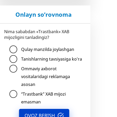
Onlayn so’rovnoma
Nima sababdan «Trastbank» XAB
mijozligini tanladingiz?
Qulay manzilda joylashgan
Tanishlarning tavsiyasiga ko'ra
Ommaviy axborot
vositalaridagi reklamaga
asosan
“Trastbank” XAB mijozi
emasman
OVOZ BERISH