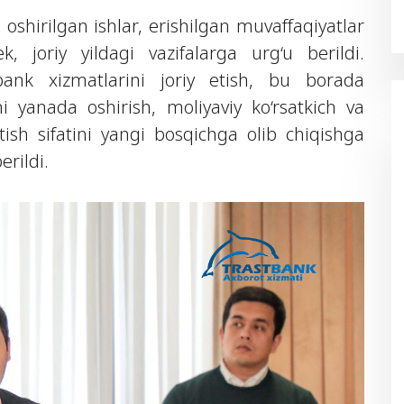
shirilgan ishlar, erishilgan muvaffaqiyatlar
ek, joriy yildagi vazifalarga urg‘u berildi.
ank xizmatlarini joriy etish, bu borada
i yanada oshirish, moliyaviy ko‘rsatkich va
atish sifatini yangi bosqichga olib chiqishga
rildi.