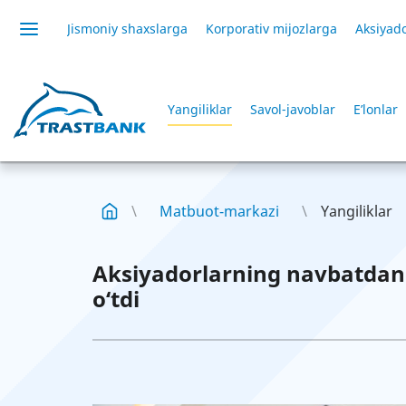
Jismoniy shaxslarga
Korporativ mijozlarga
Aksiyado
Yangiliklar
Savol-javoblar
E’lonlar
Matbuot-markazi
Yangiliklar
Aksiyadorlarning navbatdan t
o‘tdi