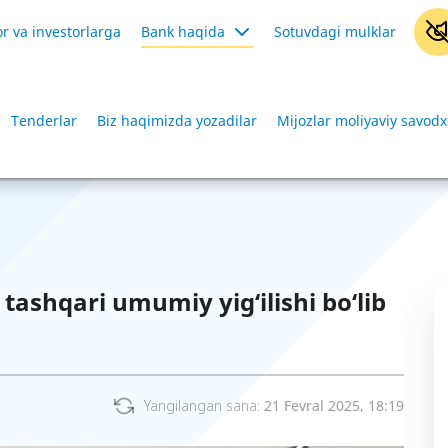
r va investorlarga
Bank haqida
Sotuvdagi mulklar
Tenderlar
Biz haqimizda yozadilar
Mijozlar moliyaviy savodx
ashqari umumiy yig‘ilishi bo‘lib
Yangilangan sana:
21 Fevral 2025, 18:19