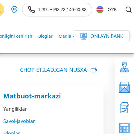
1287, +998 78 140-00-88
O’ZB
ONLAYN BANK
onligini oshirish
Bloglar
Media kutubxona
Axborot xizmati
CHOP ETILADIGAN NUSXA
Matbuot-markazi
Yangiliklar
Savol-javoblar
E’lonlar