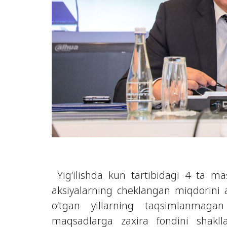
Yig‘ilishda kun tartibidagi 4 ta mas
aksiyalarning cheklangan miqdorini an
o‘tgan yillarning taqsimlanmag
maqsadlarga zaxira fondini shaklla