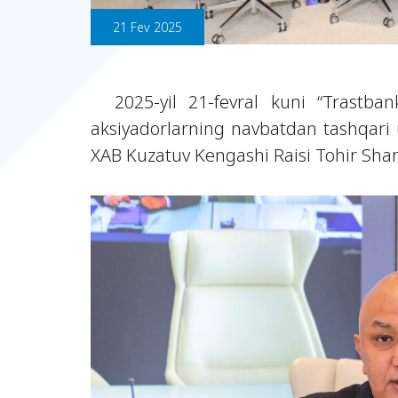
21 Fev 2025
2025-yil 21-fevral kuni “Trastbank
aksiyadorlarning navbatdan tashqari um
XAB Kuzatuv Kengashi Raisi Tohir Shari