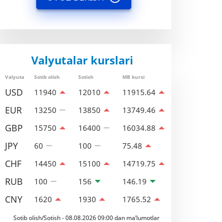
Valyutalar kurslari
Valyuta
Sotib olish
Sotish
MB kursi
USD
11940
12010
11915.64
EUR
13250
13850
13749.46
GBP
15750
16400
16034.88
JPY
60
100
75.48
CHF
14450
15100
14719.75
RUB
100
156
146.19
CNY
1620
1930
1765.52
Sotib olish/Sotish - 08.08.2026 09:00 dan ma’lumotlar