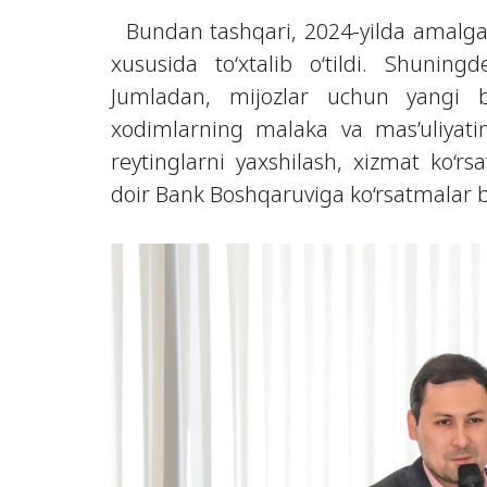
Bundan tashqari, 2024-yilda amalga o
xususida to‘xtalib o‘tildi. Shuningd
Jumladan, mijozlar uchun yangi b
xodimlarning malaka va mas’uliyatin
reytinglarni yaxshilash, xizmat ko‘rs
doir Bank Boshqaruviga ko‘rsatmalar be