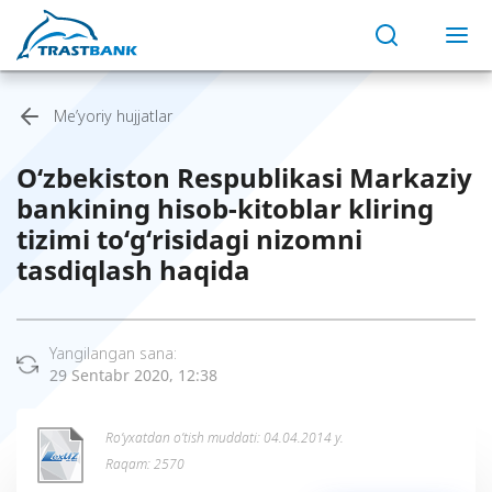
Me’yoriy hujjatlar
O‘zbekiston Respublikasi Markaziy
bankining hisob-kitoblar kliring
tizimi to‘g‘risidagi nizomni
tasdiqlash haqida
Yangilangan sana:
29 Sentabr 2020, 12:38
Ro’yxatdan o’tish muddati: 04.04.2014 y.
Raqam: 2570