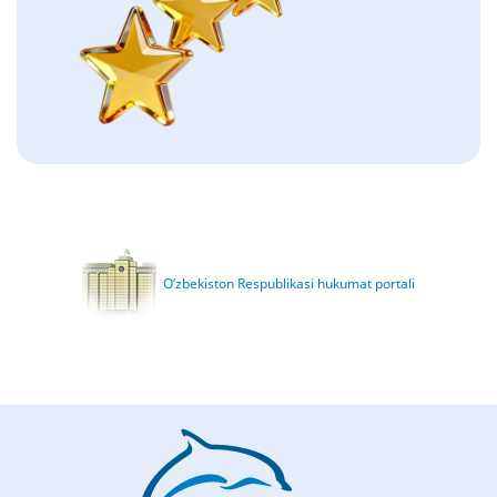
O‘zbekiston Respublikasi hukumat portali