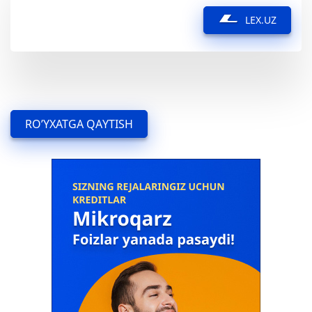
LEX.UZ
RO’YXATGA QAYTISH