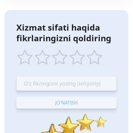
Xizmat sifati haqida
fikrlaringizni qoldiring
1
2
3
4
5
star
stars
stars
stars
stars
—
—
—
—
—
Terrible
Bad
OK
Good
Excellent