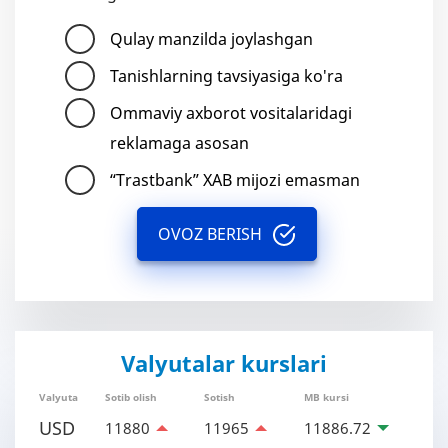
Qulay manzilda joylashgan
Tanishlarning tavsiyasiga ko'ra
Ommaviy axborot vositalaridagi
reklamaga asosan
“Trastbank” XAB mijozi emasman
OVOZ BERISH
Valyutalar kurslari
Valyuta
Sotib olish
Sotish
MB kursi
USD
11880
11965
11886.72