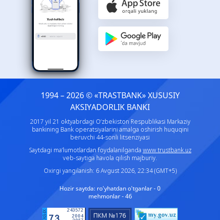
1994 – 2026 © «TRASTBANK» ХUSUSIY
AKSIYADORLIK BANKI
2017 yil 21 oktyabrdagi O‘zbekiston Respublikasi Markaziy
bankining Bank operatsiyalarini amalga oshirish huquqini
beruvchi 44-sonli litsenziyasi
Saytdagi ma’lumotlardan foydalanilganda
www.trustbank.uz
veb-saytiga havola qilish majburiy.
Oxirgi yangilanish: 6 Avgust 2026, 22:34 (GMT+5)
Hozir saytda:
ro'yhatdan o'tganlar - 0
mehmonlar - 46