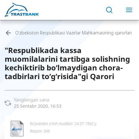
O‘zbekiston Respublikasi Vazirlar Mahkamasining qarorlari
"Respublikada kassa
muomilalarini tartibga solishning
kechiktirib bo‘lmaydigan chora-
tadbirlari to‘g‘risida"gi Qarori
Yangilangan sana:
25 Sentabr 2020, 16:53
Ro’yxatdan o’tish muddati: 24.07.1992 y.
Raqam: 346