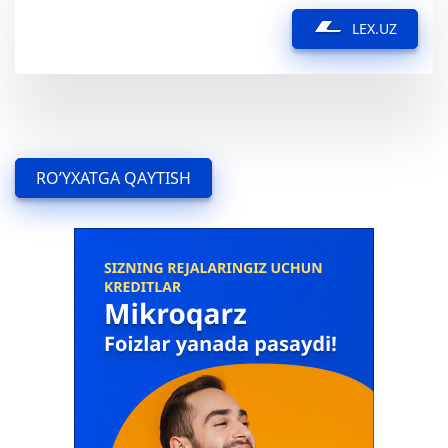
LEX.UZ
RO’YXATGA QAYTISH