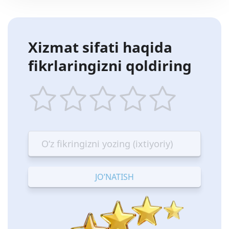
Xizmat sifati haqida
fikrlaringizni qoldiring
1
2
3
4
5
star
stars
stars
stars
stars
—
—
—
—
—
Terrible
Bad
OK
Good
Excellent