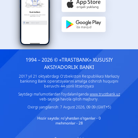
1994 – 2026 © «TRASTBANK» ХUSUSIY
AKSIYADORLIK BANKI
2017 yil 21 oktyabrdagi O‘zbekiston Respublikasi Markaziy
bankining Bank operatsiyalarini amalga oshirish huquqini
beruvchi 44-sonli litsenziyasi
Saytdagi ma’lumotlardan foydalanilganda
www.trustbank.uz
veb-saytiga havola qilish majburiy.
Oxirgi yangilanish: 7 Avgust 2026, 09:09 (GMT+5)
Hozir saytda:
ro'yhatdan o'tganlar - 0
mehmonlar - 28