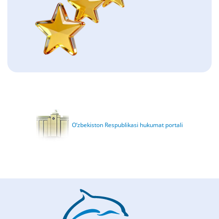
O‘zbekiston Respublikasi hukumat portali