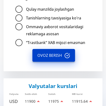
Qulay manzilda joylashgan
Tanishlarning tavsiyasiga ko'ra
Ommaviy axborot vositalaridagi
reklamaga asosan
“Trastbank” XAB mijozi emasman
OVOZ BERISH
Valyutalar kurslari
Valyuta
Sotib olish
Sotish
MB kursi
USD
11900
11975
11915.64