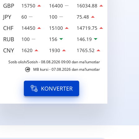
GBP
15750
16400
16034.88
JPY
60
100
75.48
CHF
14450
15100
14719.75
RUB
100
156
146.19
CNY
1620
1930
1765.52
Sotib olish/Sotish - 08.08.2026 09:00 dan ma’lumotlar
MB kursi - 07.08.2026 dan ma’lumotlar
KONVERTER