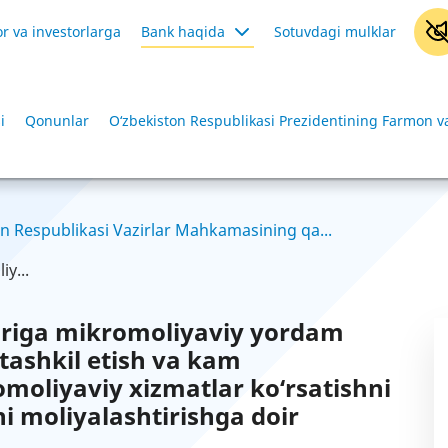
r va investorlarga
Bank haqida
Sotuvdagi mulklar
i
Qonunlar
O‘zbekiston Respublikasi Prezidentining Farmon va
n Respublikasi Vazirlar Mahkamasining qa...
y...
lariga mikromoliyaviy yordam
i tashkil etish va kam
moliyaviy xizmatlar ko‘rsatishni
i moliyalashtirishga doir