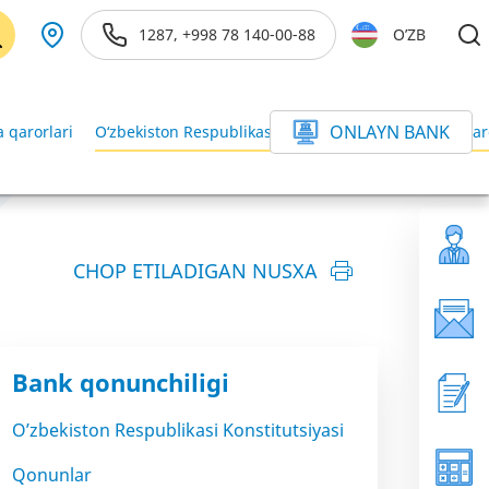
1287, +998 78 140-00-88
O’ZB
ONLAYN BANK
 qarorlari
O‘zbekiston Respublikasi Vazirlar Mahkamasining qar
CHOP ETILADIGAN NUSXA
Bank qonunchiligi
O’zbekiston Respublikasi Konstitutsiyasi
Qonunlar