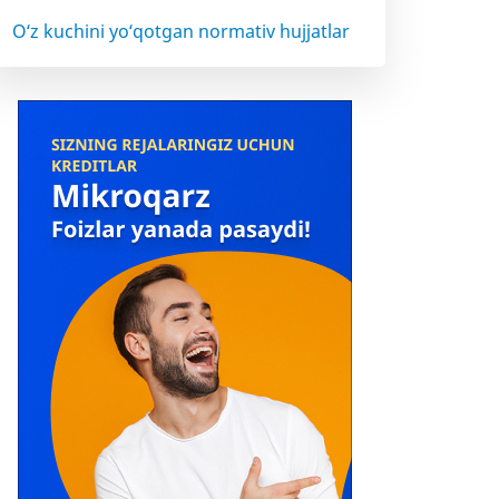
O‘z kuchini yo‘qotgan normativ hujjatlar