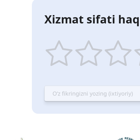
Xizmat sifati haq
1
2
3
4
star
stars
stars
st
—
—
—
—
Terrible
Bad
OK
G