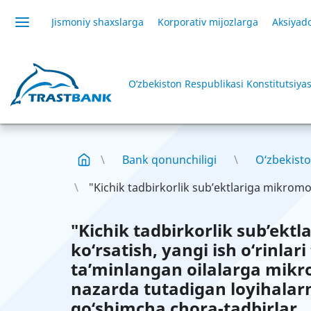
Jismoniy shaxslarga
Korporativ mijozlarga
Aksiyado
O’zbekiston Respublikasi Konstitutsiyas
Bank qonunchiligi
O‘zbekisto
"Kichik tadbirkorlik sub’ektlariga mikromoli
"Kichik tadbirkorlik sub’ekt
ko‘rsatish, yangi ish o‘rinlar
ta’minlangan oilalarga mikro
nazarda tutadigan loyihalarn
qo‘shimcha chora-tadbirlar