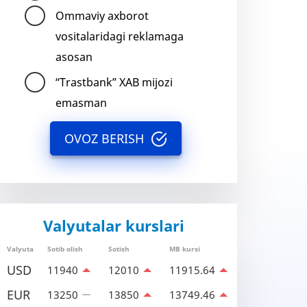
Ommaviy axborot
vositalaridagi reklamaga
asosan
“Trastbank” XAB mijozi
emasman
OVOZ BERISH
Valyutalar kurslari
Valyuta
Sotib olish
Sotish
MB kursi
USD
11940
12010
11915.64
EUR
13250
13850
13749.46