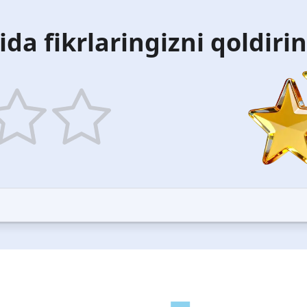
ida fikrlaringizni qoldiri
5
ars
stars
—
ood
Excellent