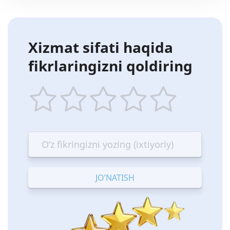
Xizmat sifati haqida
fikrlaringizni qoldiring
1
2
3
4
5
star
stars
stars
stars
stars
—
—
—
—
—
Terrible
Bad
OK
Good
Excellent