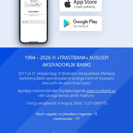
1994 – 2026 © «TRASTBANK» ХUSUSIY
AKSIYADORLIK BANKI
2017 yil 21 oktyabrdagi O‘zbekiston Respublikasi Markaziy
bankining Bank operatsiyalarini amalga oshirish huquqini
beruvchi 44-sonli litsenziyasi
Saytdagi ma’lumotlardan foydalanilganda
www.trustbank.uz
veb-saytiga havola qilish majburiy.
Oxirgi yangilanish: 8 Avgust 2026, 13:57 (GMT+5)
Hozir saytda:
ro'yhatdan o'tganlar - 0
mehmonlar - 51