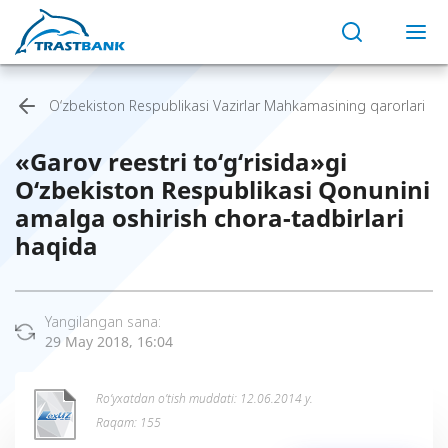
O‘zbekiston Respublikasi Vazirlar Mahkamasining qarorlari
«Garov reestri to‘g‘risida»gi
O‘zbekiston Respublikasi Qonunini
amalga oshirish chora-tadbirlari
haqida
Yangilangan sana:
29 May 2018, 16:04
Ro’yxatdan o’tish muddati: 12.06.2014 y.
Raqam: 155