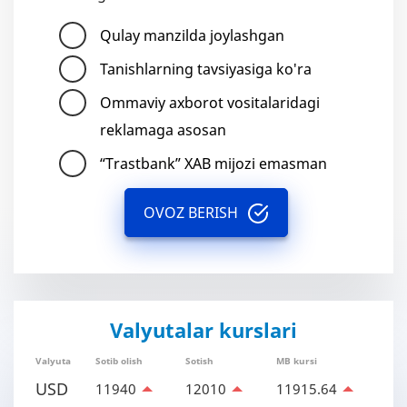
Qulay manzilda joylashgan
Tanishlarning tavsiyasiga ko'ra
Ommaviy axborot vositalaridagi
reklamaga asosan
“Trastbank” XAB mijozi emasman
OVOZ BERISH
Valyutalar kurslari
Valyuta
Sotib olish
Sotish
MB kursi
USD
11940
12010
11915.64