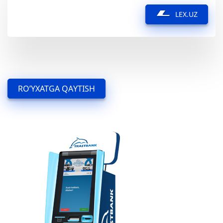
LEX.UZ
RO’YXATGA QAYTISH