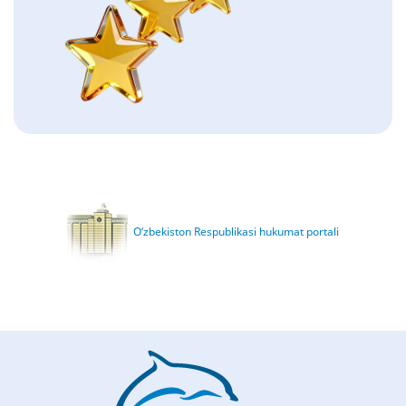
O‘zbekiston Respublikasi hukumat portali