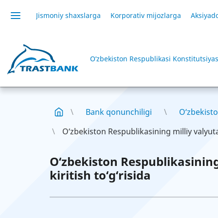
Jismoniy shaxslarga
Korporativ mijozlarga
Aksiyado
O’zbekiston Respublikasi Konstitutsiyas
Bank qonunchiligi
O‘zbekisto
O‘zbekiston Respublikasining milliy valyuta
O‘zbekiston Respublikasinin
kiritish to‘g‘risida