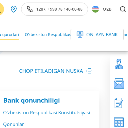
1287, +998 78 140-00-88
O’ZB
ONLAYN BANK
 qarorlari
O‘zbekiston Respublikasi Vazirlar Mahkamasining qar
CHOP ETILADIGAN NUSXA
Bank qonunchiligi
O’zbekiston Respublikasi Konstitutsiyasi
Qonunlar