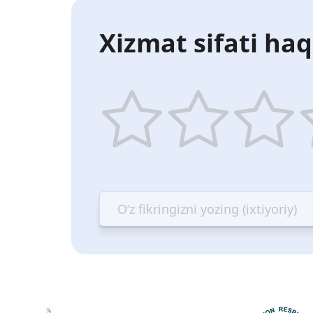
Xizmat sifati haq
1
2
3
4
star
stars
stars
st
—
—
—
—
Terrible
Bad
OK
G