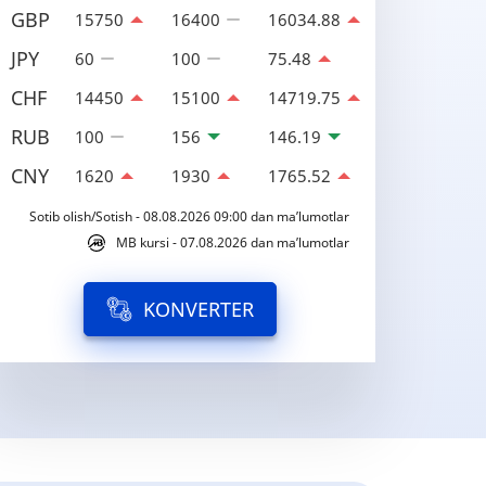
GBP
15750
16400
16034.88
JPY
60
100
75.48
CHF
14450
15100
14719.75
RUB
100
156
146.19
CNY
1620
1930
1765.52
Sotib olish/Sotish - 08.08.2026 09:00 dan ma’lumotlar
MB kursi - 07.08.2026 dan ma’lumotlar
KONVERTER