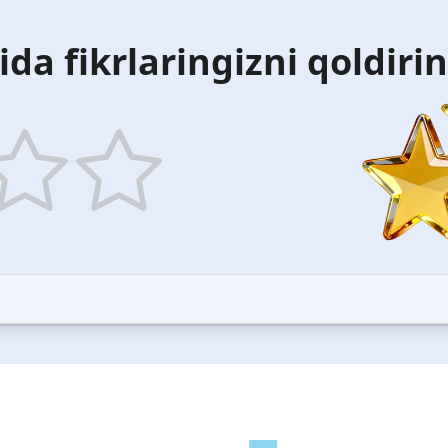
ida fikrlaringizni qoldiri
5
ars
stars
—
ood
Excellent