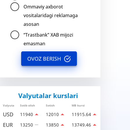
Ommaviy axborot
vositalaridagi reklamaga
asosan
“Trastbank” XAB mijozi
emasman
OVOZ BERISH
Valyutalar kurslari
Valyuta
Sotib olish
Sotish
MB kursi
USD
11940
12010
11915.64
EUR
13250
13850
13749.46