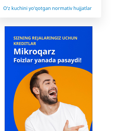
O‘z kuchini yo‘qotgan normativ hujjatlar