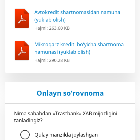
Avtokredit shartnomasidan namuna
(yuklab olish)
Hajmi: 263.60 KB
Mikroqarz krediti bo‘yicha shartnoma
namunasi (yuklab olish)
Hajmi: 290.28 KB
Onlayn so’rovnoma
Nima sababdan «Trastbank» XAB mijozligini
tanladingiz?
Qulay manzilda joylashgan