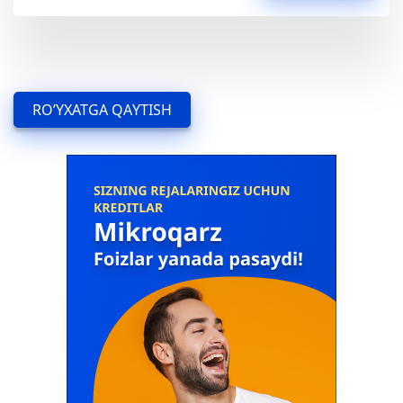
RO’YXATGA QAYTISH