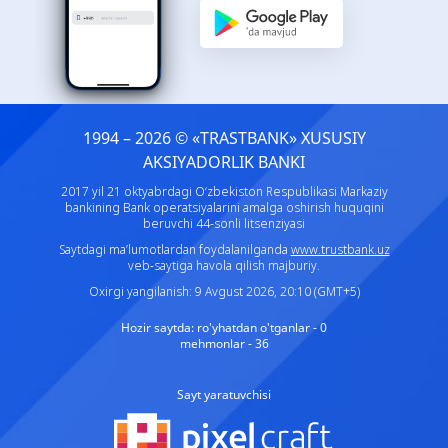
1994 – 2026 © «TRASTBANK» ХUSUSIY
AKSIYADORLIK BANKI
2017 yil 21 oktyabrdagi O‘zbekiston Respublikasi Markaziy
bankining Bank operatsiyalarini amalga oshirish huquqini
beruvchi 44-sonli litsenziyasi
Saytdagi ma’lumotlardan foydalanilganda
www.trustbank.uz
veb-saytiga havola qilish majburiy.
Oxirgi yangilanish: 9 Avgust 2026, 20:10 (GMT+5)
Hozir saytda:
ro'yhatdan o'tganlar - 0
mehmonlar - 36
Sayt yaratuvchisi