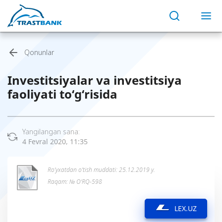
Qonunlar
Investitsiyalar va investitsiya
faoliyati to‘g‘risida
Yangilangan sana:
4 Fevral 2020, 11:35
Ro’yxatdan o’tish muddati: 25.12.2019 y.
Raqam: № O‘RQ-598
LEX.UZ