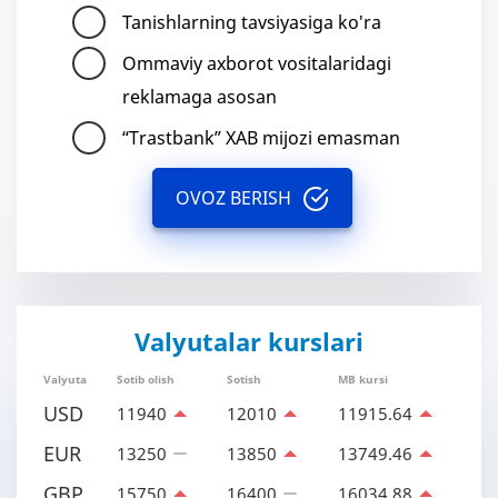
Tanishlarning tavsiyasiga ko'ra
Ommaviy axborot vositalaridagi
reklamaga asosan
“Trastbank” XAB mijozi emasman
OVOZ BERISH
Valyutalar kurslari
Valyuta
Sotib olish
Sotish
MB kursi
USD
11940
12010
11915.64
EUR
13250
13850
13749.46
GBP
15750
16400
16034.88