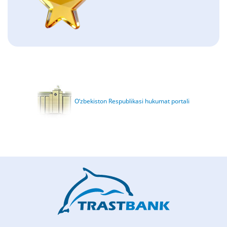
O‘zbekiston Respublikasi hukumat portali