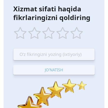
Xizmat sifati haqida
fikrlaringizni qoldiring
1
2
3
4
5
star
stars
stars
stars
stars
—
—
—
—
—
Terrible
Bad
OK
Good
Excellent