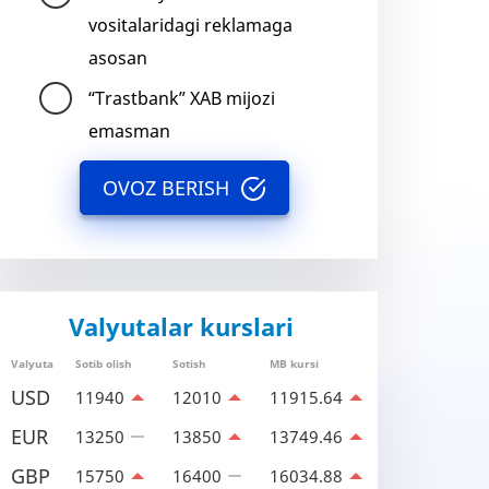
vositalaridagi reklamaga
asosan
“Trastbank” XAB mijozi
emasman
OVOZ BERISH
Valyutalar kurslari
Valyuta
Sotib olish
Sotish
MB kursi
USD
11940
12010
11915.64
EUR
13250
13850
13749.46
GBP
15750
16400
16034.88