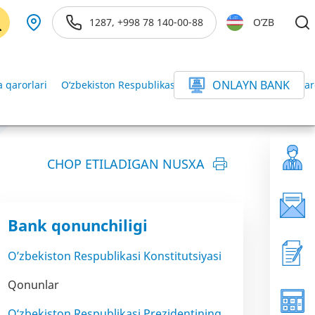
1287, +998 78 140-00-88
O’ZB
ONLAYN BANK
 qarorlari
O‘zbekiston Respublikasi Vazirlar Mahkamasining qar
CHOP ETILADIGAN NUSXA
Bank qonunchiligi
O’zbekiston Respublikasi Konstitutsiyasi
Qonunlar
O‘zbekiston Respublikasi Prezidentining