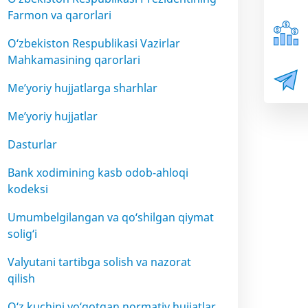
Farmon va qarorlari
O‘zbekiston Respublikasi Vazirlar
Mahkamasining qarorlari
Me’yoriy hujjatlarga sharhlar
Me’yoriy hujjatlar
Dasturlar
Bank xodimining kasb odob-ahloqi
kodeksi
Umumbelgilangan va qo‘shilgan qiymat
solig‘i
Valyutani tartibga solish va nazorat
qilish
O‘z kuchini yo‘qotgan normativ hujjatlar