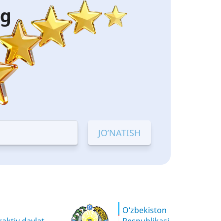
ng
O‘zbekiston