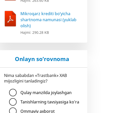
Hajmi: 263.60 KB
Mikroqarz krediti bo‘yicha
shartnoma namunasi (yuklab
olish)
Hajmi: 290.28 KB
Onlayn so’rovnoma
Nima sababdan «Trastbank» XAB
mijozligini tanladingiz?
Qulay manzilda joylashgan
Tanishlarning tavsiyasiga ko'ra
Ommaviy axborot