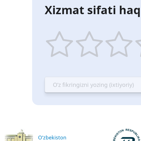
Xizmat sifati haq
1
2
3
4
star
stars
stars
st
—
—
—
—
Terrible
Bad
OK
G
O‘zbekiston