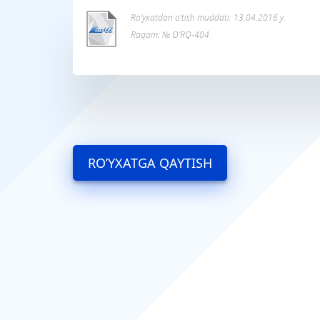
Ro’yxatdan o’tish muddati: 13.04.2016 y.
Raqam: № O‘RQ-404
RO’YXATGA QAYTISH