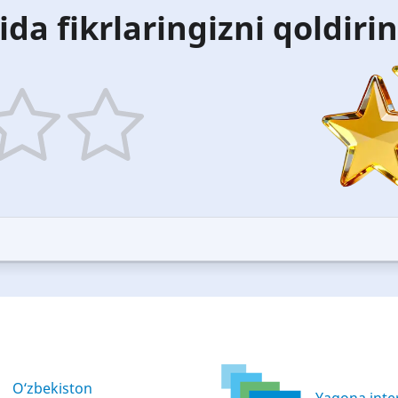
ida fikrlaringizni qoldiri
5
ars
stars
—
ood
Excellent
O‘zbekiston