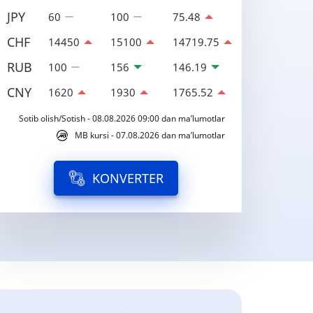
JPY
60
100
75.48
CHF
14450
15100
14719.75
RUB
100
156
146.19
CNY
1620
1930
1765.52
Sotib olish/Sotish - 08.08.2026 09:00 dan ma’lumotlar
MB kursi - 07.08.2026 dan ma’lumotlar
KONVERTER